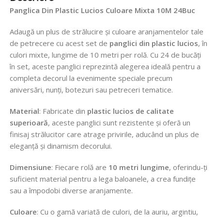
Panglica Din Plastic Lucios Culoare Mixta 10M 24Buc
Adaugă un plus de strălucire și culoare aranjamentelor tale
de petrecere cu acest set de
panglici din plastic lucios
, în
culori mixte, lungime de 10 metri per rolă. Cu 24 de bucăți
în set, aceste panglici reprezintă alegerea ideală pentru a
completa decorul la evenimente speciale precum
aniversări, nunți, botezuri sau petreceri tematice.
Material
: Fabricate din
plastic lucios de calitate
superioară
, aceste panglici sunt rezistente și oferă un
finisaj strălucitor care atrage privirile, aducând un plus de
eleganță și dinamism decorului.
Dimensiune
: Fiecare rolă are
10 metri lungime
, oferindu-ți
suficient material pentru a lega baloanele, a crea fundițe
sau a împodobi diverse aranjamente.
Culoare
: Cu o gamă variată de culori, de la auriu, argintiu,