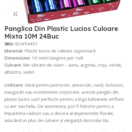
Faceți click pentru a mări
Panglica Din Plastic Lucios Culoare
Mixta 10M 24Buc
SKU:
BLW54451
Material
: Plastic lucios de calitate superioară
Dimensiune
: 10 metri lungime per rolă
Culoare
: Mix vibrant de culori – auriu, argintiu, roșu, verde,
albastru, violet
Utilizare
: Ideal pentru petreceri, aniversări, nunți, botezuri,
inaugurări sau evenimente corporate, aceste panglici din
plastic lucios sunt perfecte pentru a lega baloanele umflate
cu aer sau heliu. De asemenea, pot fi folosite pentru a
împacheta cadouri sau a decora aranjamentele florale,
aducând un plus de culoare și eleganță decorului tău.