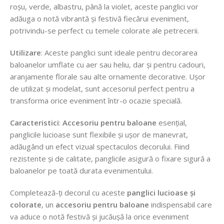
roșu, verde, albastru, până la violet, aceste panglici vor
adăuga o notă vibrantă și festivă fiecărui eveniment,
potrivindu-se perfect cu temele colorate ale petrecerii.
Utilizare
: Aceste panglici sunt ideale pentru decorarea
baloanelor umflate cu aer sau heliu, dar și pentru cadouri,
aranjamente florale sau alte ornamente decorative. Ușor
de utilizat și modelat, sunt accesoriul perfect pentru a
transforma orice eveniment într-o ocazie specială.
Caracteristici
:
Accesoriu pentru baloane
esențial,
panglicile lucioase sunt flexibile și ușor de manevrat,
adăugând un efect vizual spectaculos decorului. Fiind
rezistente și de calitate, panglicile asigură o fixare sigură a
baloanelor pe toată durata evenimentului.
Completează-ți decorul cu aceste
panglici lucioase și
colorate
, un
accesoriu pentru baloane
indispensabil care
va aduce o notă festivă și jucăușă la orice eveniment