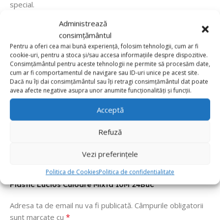
special.
Administrează
consimțământul
Pentru a oferi cea mai bună experiență, folosim tehnologii, cum ar fi
Recenzii de la clienti
cookie-uri, pentru a stoca și/sau accesa informațiile despre dispozitive.
Consimțământul pentru aceste tehnologii ne permite să procesăm date,
cum ar fi comportamentul de navigare sau ID-uri unice pe acest site.
Dacă nu îți dai consimțământul sau îți retragi consimțământul dat poate
0 reviews
avea afecte negative asupra unor anumite funcționalități și funcții.
0
Acceptă
0
Refuză
0
0
Vezi preferințele
0
Politica de Cookies
Politica de confidentialitate
Fii primul care scrii o recenzie pentru „Panglica Din
Plastic Lucios Culoare Mixta 10M 24Buc”
Adresa ta de email nu va fi publicată.
Câmpurile obligatorii
*
sunt marcate cu