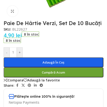
Faceți click pentru a mări
Paie De Hârtie Verzi, Set De 10 Bucăți
SKU:
BL22627
4,90
lei
8 în stoc
8 în stoc
-
+
Adaugă În Coș
Cumpără Acum
Compara
Adaugă la favorite
Share:
Plătește online 100% în siguranță!
Netopia Payments