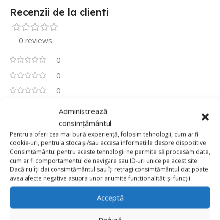
Recenzii de la clienti
0 reviews
0
0
0
0
Administrează
0
consimțământul
Fii primul care scrii o recenzie pentru „Paie De Hârtie
Pentru a oferi cea mai bună experiență, folosim tehnologii, cum ar fi
Verzi, Set De 10 Bucăți”
cookie-uri, pentru a stoca și/sau accesa informațiile despre dispozitive.
Consimțământul pentru aceste tehnologii ne permite să procesăm date,
Adresa ta de email nu va fi publicată.
Câmpurile obligatorii
cum ar fi comportamentul de navigare sau ID-uri unice pe acest site.
Dacă nu îți dai consimțământul sau îți retragi consimțământul dat poate
*
sunt marcate cu
avea afecte negative asupra unor anumite funcționalități și funcții.
*
Evaluarea ta
Acceptă
Value for money
Refuză