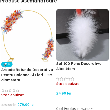
Produse Asemanatoare
Set 100 Pene Decorative
-13%
Albe 14cm
Arcada Rotunda Decorativa
Pentru Baloane Si Flori – 2M
diamentru
Stoc epuizat
24,90
lei
Stoc epuizat
Citește Mai Mult
279,00
lei
320,00
lei
Cod Produs:
BLW41271