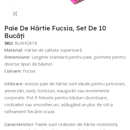
Faceți click pentru a mări
Paie De Hârtie Fucsia, Set De 10
Bucăți
SKU:
BLW42818
Material:
Hârtie de calitate superioară
Dimensiune:
Lungime standard pentru paie, potrivite pentru
diverse tipuri de băuturi
Culoare:
Fucsia
Utilizare:
Aceste paie de hârtie sunt ideale pentru petreceri,
aniversări, nunți, botezuri, inaugurări sau evenimente
corporate. Pot fi folosite pentru băuturi răcoritoare,
cocktailuri sau smoothie-uri, adăugând un plus de stil și
rafinament fiecărei ocazii.
Caracteristici:
Paiele sunt realizate din hârtie rezistentă,