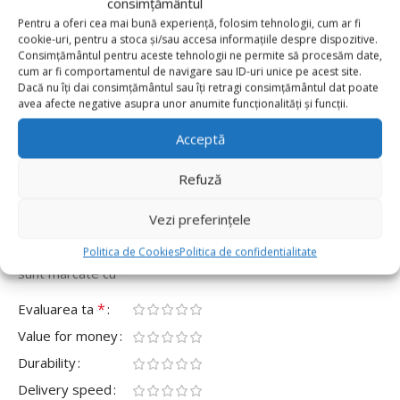
consimțământul
Pentru a oferi cea mai bună experiență, folosim tehnologii, cum ar fi
0 reviews
cookie-uri, pentru a stoca și/sau accesa informațiile despre dispozitive.
Consimțământul pentru aceste tehnologii ne permite să procesăm date,
0
cum ar fi comportamentul de navigare sau ID-uri unice pe acest site.
Dacă nu îți dai consimțământul sau îți retragi consimțământul dat poate
0
avea afecte negative asupra unor anumite funcționalități și funcții.
0
Acceptă
0
0
Refuză
Fii primul care scrii o recenzie pentru „Paie De Hârtie
Fucsia, Set De 10 Bucăți”
Vezi preferințele
Adresa ta de email nu va fi publicată.
Câmpurile obligatorii
Politica de Cookies
Politica de confidentialitate
*
sunt marcate cu
*
Evaluarea ta
Value for money
Durability
Delivery speed