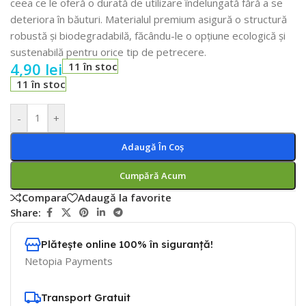
ceea ce le oferă o durată de utilizare îndelungată fără a se
deteriora în băuturi. Materialul premium asigură o structură
robustă și biodegradabilă, făcându-le o opțiune ecologică și
sustenabilă pentru orice tip de petrecere.
4,90
lei
11 în stoc
11 în stoc
-
+
Adaugă În Coș
Cumpără Acum
Compara
Adaugă la favorite
Share:
Plătește online 100% în siguranță!
Netopia Payments
Transport Gratuit