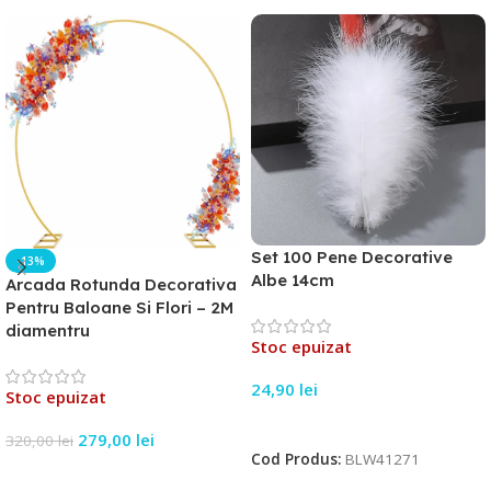
Set 100 Pene Decorative
-13%
Albe 14cm
Arcada Rotunda Decorativa
Pentru Baloane Si Flori – 2M
diamentru
Stoc epuizat
24,90
lei
Stoc epuizat
Citește Mai Mult
279,00
lei
320,00
lei
Cod Produs:
BLW41271
Citește Mai Mult