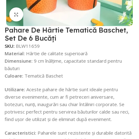
Faceți click pentru a mări
Pahare De Hârtie Tematică Baschet,
Set De 6 Bucăți
SKU:
BLW11659
Material:
Hârtie de calitate superioară
Dimensiune:
9 cm înălțime, capacitate standard pentru
băuturi
Culoare:
Tematică Baschet
Utilizare:
Aceste pahare de hârtie sunt ideale pentru
diverse evenimente, cum ar fi petreceri aniversare,
botezuri, nunți, inaugurări sau chiar întâlniri corporate. Se
potrivesc perfect pentru servirea băuturilor calde sau reci,
fiind ușor de utilizat și de eliminat după eveniment.
Caracteristici:
Paharele sunt rezistente și durabile datorită