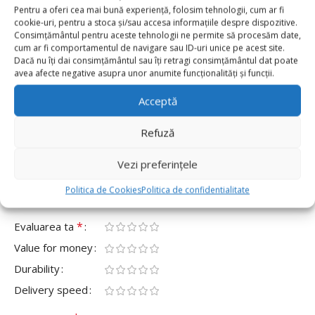
0 reviews
Pentru a oferi cea mai bună experiență, folosim tehnologii, cum ar fi
cookie-uri, pentru a stoca și/sau accesa informațiile despre dispozitive.
Consimțământul pentru aceste tehnologii ne permite să procesăm date,
0
cum ar fi comportamentul de navigare sau ID-uri unice pe acest site.
0
Dacă nu îți dai consimțământul sau îți retragi consimțământul dat poate
avea afecte negative asupra unor anumite funcționalități și funcții.
0
Acceptă
0
0
Refuză
Fii primul care scrii o recenzie pentru „Pahare De
Hârtie Tematică Baschet, Set De 6 Bucăți”
Vezi preferințele
Adresa ta de email nu va fi publicată.
Câmpurile obligatorii
Politica de Cookies
Politica de confidentialitate
*
sunt marcate cu
*
Evaluarea ta
Value for money
Durability
Delivery speed