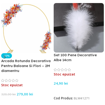
Set 100 Pene Decorative
-13%
Albe 14cm
Arcada Rotunda Decorativa
Pentru Baloane Si Flori – 2M
diamentru
Stoc epuizat
24,90
lei
Stoc epuizat
Citește Mai Mult
279,00
lei
320,00
lei
Cod Produs:
BLW41271
Citește Mai Mult