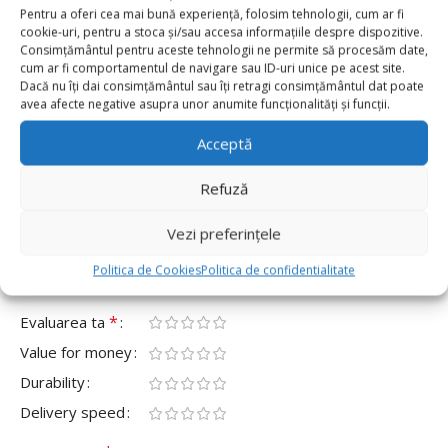
0 reviews
Pentru a oferi cea mai bună experiență, folosim tehnologii, cum ar fi
cookie-uri, pentru a stoca și/sau accesa informațiile despre dispozitive.
Consimțământul pentru aceste tehnologii ne permite să procesăm date,
0
cum ar fi comportamentul de navigare sau ID-uri unice pe acest site.
0
Dacă nu îți dai consimțământul sau îți retragi consimțământul dat poate
avea afecte negative asupra unor anumite funcționalități și funcții.
0
Acceptă
0
0
Refuză
Fii primul care scrii o recenzie pentru „Pahare De
Hârtie Model Cal , Set 10 buc”
Vezi preferințele
Adresa ta de email nu va fi publicată.
Câmpurile obligatorii
Politica de Cookies
Politica de confidentialitate
*
sunt marcate cu
*
Evaluarea ta
Value for money
Durability
Delivery speed