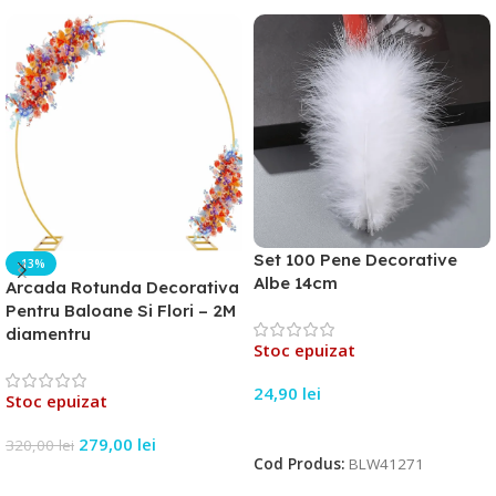
Set 100 Pene Decorative
-13%
Albe 14cm
Arcada Rotunda Decorativa
Pentru Baloane Si Flori – 2M
diamentru
Stoc epuizat
24,90
lei
Stoc epuizat
Citește Mai Mult
279,00
lei
320,00
lei
Cod Produs:
BLW41271
Citește Mai Mult