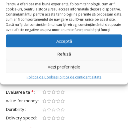
0 reviews
Pentru a oferi cea mai bună experiență, folosim tehnologii, cum ar fi
cookie-uri, pentru a stoca și/sau accesa informațiile despre dispozitive.
Consimțământul pentru aceste tehnologii ne permite să procesăm date,
0
cum ar fi comportamentul de navigare sau ID-uri unice pe acest site.
0
Dacă nu îți dai consimțământul sau îți retragi consimțământul dat poate
avea afecte negative asupra unor anumite funcționalități și funcții.
0
Acceptă
0
0
Refuză
Fii primul care scrii o recenzie pentru „Pahare De
Hârtie Hello Kitty , Set 10 buc”
Vezi preferințele
Adresa ta de email nu va fi publicată.
Câmpurile obligatorii
Politica de Cookies
Politica de confidentialitate
*
sunt marcate cu
*
Evaluarea ta
Value for money
Durability
Delivery speed