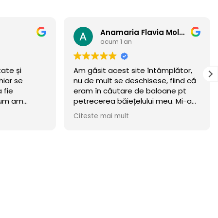
Anamaria Flavia Moldovan
Andrey
acum 1 an
te întâmplător,
Felicitări pentru ceea ce creați!!!
hisese, fiind că
de baloane pt
lului meu. Mi-am
i a meritat.
iar wow 🏆
, din luna
ezista! Recomand
 💯! Mulțumim că
ciți, vom reveni