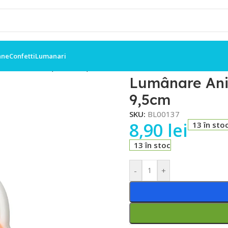
ane
Confetti
Lumanari
ră Numărul 9 , Fotbal 9,5cm
Lumânare Ani
9,5cm
SKU:
BL00137
8,90
lei
13 în sto
13 în stoc
-
+