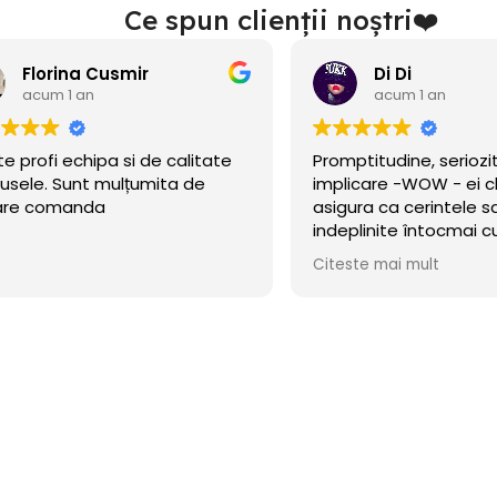
Ce spun clienții noștri❤️
Di Di
acum 1 an
acum 1 an
Promptitudine, seriozitate și
Am găsit acest si
implicare -WOW - ei chiar se
nu de mult se desc
asigura ca cerintele sa fie
eram în căutare 
indeplinite întocmai cum am
petrecerea băiețe
cerut!
incercat norocul ș
Citeste mai mult
Citeste mai mult
Baloanele sunt ch
.Calitate/preț wow
octombrie încă r
cu mare incredere
ne faceți copii feri
cu siguranță! 🎈