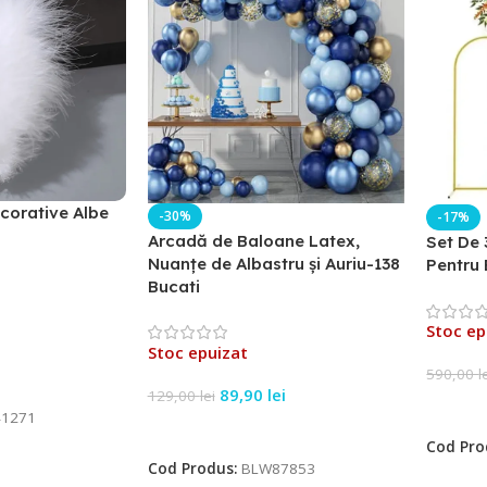
corative Albe
-30%
-17%
Arcadă de Baloane Latex,
Set De 
Nuanțe de Albastru și Auriu-138
Pentru 
Bucati
Stoc ep
Stoc epuizat
590,00
l
89,90
lei
129,00
lei
Citeșt
1271
Citește Mai Mult
Cod Pro
Cod Produs:
BLW87853