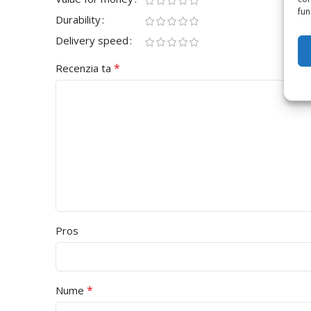
func
Durability
Delivery speed
*
Recenzia ta
Pros
*
Nume