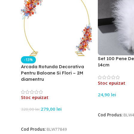
Set 100 Pene De
-13%
14cm
Arcada Rotunda Decorativa
Pentru Baloane Si Flori – 2M
diamentru
Stoc epuizat
24,90
lei
Stoc epuizat
Citește Mai Mult
279,00
lei
320,00
lei
Cod Produs:
BLW4
Citește Mai Mult
Cod Produs:
BLW77849