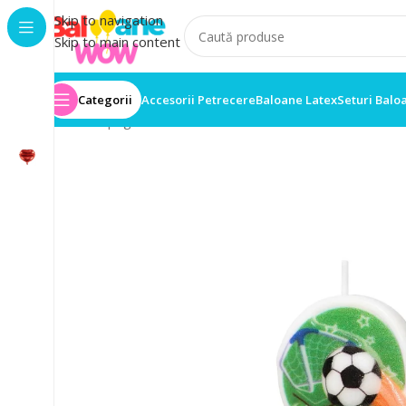
Skip to navigation
Skip to main content
Categorii
Accesorii Petrecere
Baloane Latex
Seturi Balo
Prima pagină
/
Accesorii Petrecere
/
Lumânare Aniversa