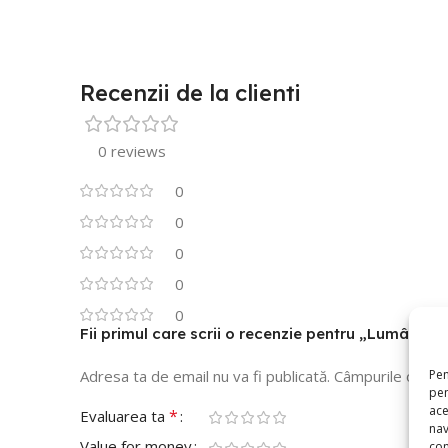
Recenzii de la clienti
0 reviews
0
0
0
0
0
Fii primul care scrii o recenzie pentru „Lumânar
Pen
Adresa ta de email nu va fi publicată.
Câmpurile obliga
pen
ace
*
Evaluarea ta
nav
Value for money
con