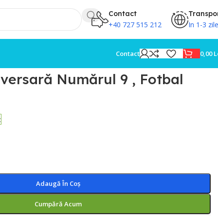
Contact
Transpo
+40 727 515 212
In 1-3 zil
0,00
L
Contact
versară Numărul 9 , Fotbal
c
Adaugă În Coș
Cumpără Acum