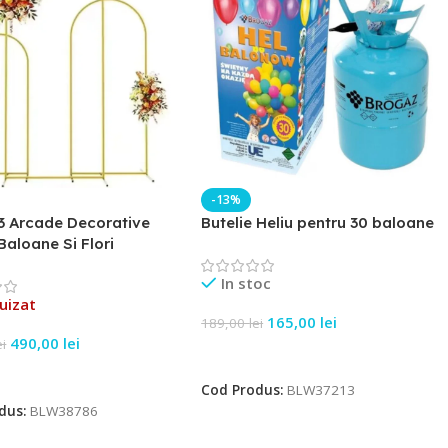
-13%
3 Arcade Decorative
Butelie Heliu pentru 30 baloane
Baloane Si Flori
In stoc
uizat
165,00
lei
189,00
lei
490,00
lei
ei
Adaugă În Coș
e Mai Mult
Cod Produs:
BLW37213
dus:
BLW38786