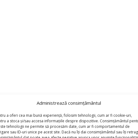
Administrează consimțământul
e Aniversară Numărul 9 , Fotbal 9,5cm”
*
tru a oferi cea mai bună experiență, folosim tehnologii, cum ar fi cookie-uri,
torii sunt marcate cu
tru a stoca și/sau accesa informațiile despre dispozitive. Consimțământul pent
ste tehnologii ne permite să procesăm date, cum ar fi comportamentul de
igare sau ID-uri unice pe acest site. Dacă nu îți dai consimțământul sau îți retrag
simțământul dat poate avea afecte negative asupra unor anumite funcționalități