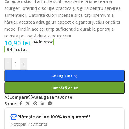
Caracteristici:
Farfuriile sunt rezistente la umezeală și
scurgeri, oferind o soluție practică și sigură pentru servirea
alimentelor. Datorită culorii intense și calității premium a
hârtiei, acestea adaugă un aspect elegant și jucăuș oricărei
mese, fiind în același timp suficient de durabile pentru a
rezista pe toată durata petrecerii.
10,90
lei
34 în stoc
34 în stoc
-
+
Adaugă În Coș
Cumpără Acum
Compara
Adaugă la favorite
Share:
Plătește online 100% în siguranță!
Netopia Payments