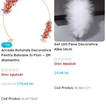
Set 100 Pene Decorative
-13%
Albe 14cm
Arcada Rotunda Decorativa
Pentru Baloane Si Flori – 2M
diamentru
Stoc epuizat
24,90
lei
Stoc epuizat
Citește Mai Mult
279,00
lei
320,00
lei
Cod Produs:
BLW41271
Citește Mai Mult
Cod Produs:
BLW77849