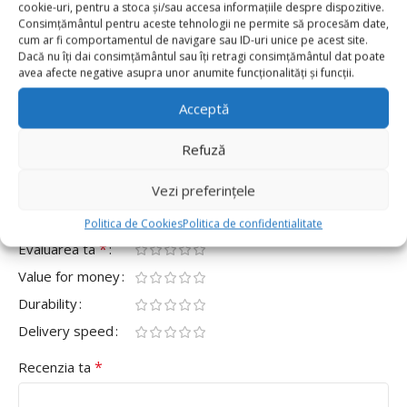
0
cookie-uri, pentru a stoca și/sau accesa informațiile despre dispozitive.
Consimțământul pentru aceste tehnologii ne permite să procesăm date,
0
cum ar fi comportamentul de navigare sau ID-uri unice pe acest site.
Dacă nu îți dai consimțământul sau îți retragi consimțământul dat poate
0
avea afecte negative asupra unor anumite funcționalități și funcții.
0
Acceptă
0
Fii primul care scrii o recenzie pentru „Farfurii De
Refuză
Hârtie Tematica Baschet, 23 cm, Set De 10 Bucăți”
Vezi preferințele
Adresa ta de email nu va fi publicată.
Câmpurile obligatorii
*
sunt marcate cu
Politica de Cookies
Politica de confidentialitate
*
Evaluarea ta
Value for money
Durability
Delivery speed
*
Recenzia ta