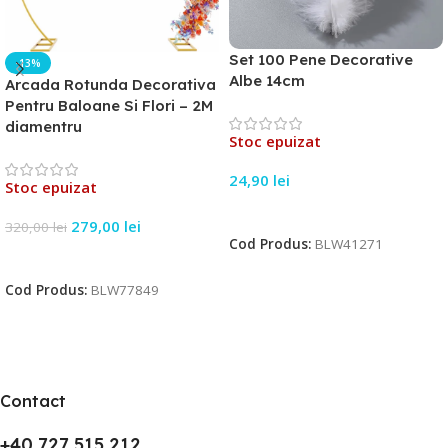
Set 100 Pene Decorative
-13%
Albe 14cm
Arcada Rotunda Decorativa
Pentru Baloane Si Flori – 2M
diamentru
Stoc epuizat
24,90
lei
Stoc epuizat
Citește Mai Mult
279,00
lei
320,00
lei
Cod Produs:
BLW41271
Citește Mai Mult
Cod Produs:
BLW77849
Contact
+40 727 515 212