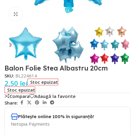
Faceți click pentru a mări
Balon Folie Stea Albastru 20cm
SKU:
BL224614
2,50
lei
Stoc epuizat
Stoc epuizat
Compara
Adaugă la favorite
Share:
Plătește online 100% în siguranță!
Netopia Payments