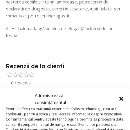
nasterea copiilor, intalniri amoroase, petreceri in doi,
declaratii de dragoste, cereri in casatorie, iubit, iubita, seri
romantice, petreceri indragostiti.
Acest balon adaugă un plus de eleganță oricărui decor
festiv.
Recenzii de la clienti
0 reviews
0
Administrează
consimțământul
0
Pentru a oferi cea mai bună experiență, folosim tehnologii, cum ar fi
0
cookie-uri, pentru a stoca și/sau accesa informațiile despre dispozitive.
Consimțământul pentru aceste tehnologii ne permite să procesăm date,
0
cum ar fi comportamentul de navigare sau ID-uri unice pe acest site.
Dacă nu îți dai consimțământul sau îți retragi consimțământul dat poate