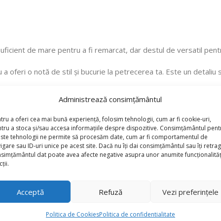
ficient de mare pentru a fi remarcat, dar destul de versatil pentr
 a oferi o notă de stil și bucurie la petrecerea ta. Este un detaliu
Administrează consimțământul
tru a oferi cea mai bună experiență, folosim tehnologii, cum ar fi cookie-uri,
tru a stoca și/sau accesa informațiile despre dispozitive. Consimțământul pent
ste tehnologii ne permite să procesăm date, cum ar fi comportamentul de
igare sau ID-uri unice pe acest site. Dacă nu îți dai consimțământul sau îți retrag
simțământul dat poate avea afecte negative asupra unor anumite funcționalități
ții.
Acceptă
Refuză
Vezi preferințele
Politica de Cookies
Politica de confidentialitate