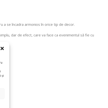
u a se încadra armonios în orice tip de decor.
 simplu, dar de efect, care va face ca evenimentul să fie cu
ru
i
 și