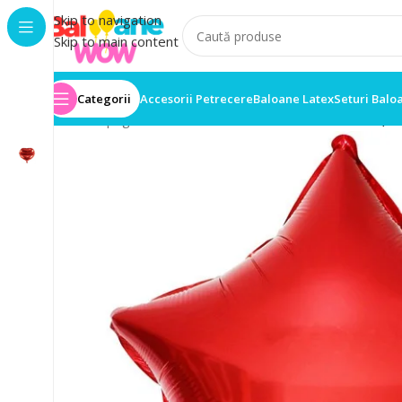
Skip to navigation
Skip to main content
Categorii
Accesorii Petrecere
Baloane Latex
Seturi Balo
Prima pagină
/
Baloane folie
/
Balon Folie Stea 46cm, R