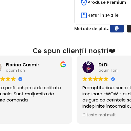
Produse Premium
Retur in 14 zile
Metode de plata
Ce spun clienții noștri❤️
Di Di
acum 1 an
acum 1 an
ptitudine, seriozitate și
Am găsit acest site î
icare -WOW - ei chiar se
nu de mult se deschise
ura ca cerintele sa fie
eram în căutare de b
plinite întocmai cum am
petrecerea băiețelul
t!
incercat norocul și a 
ste mai mult
Citeste mai mult
Baloanele sunt chiar
.Calitate/preț wow, di
octombrie încă rezis