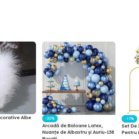
corative Albe
-30%
-17%
Arcadă de Baloane Latex,
Set De 
Nuanțe de Albastru și Auriu-138
Pentru 
Bucati