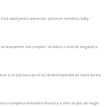
! Mulțumim că
, vom reveni
. Este ideal pentru aniversări, petreceri tematice, baby
ntru un aranjament mai complex. Va aduce o notă de eleganță și
folosit și te poți baza pe el să rămână impecabil pe toată durata
entru a completa atmosfera festivă și a oferi un plus de magie