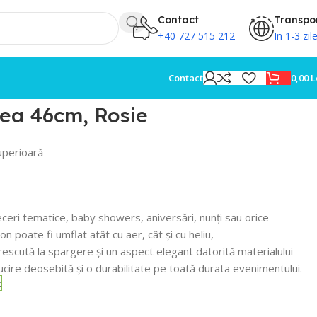
Contact
Transpo
+40 727 515 212
In 1-3 zil
0,00
L
Contact
tea 46cm, Rosie
uperioară
ceri tematice, baby showers, aniversări, nunți sau orice
n poate fi umflat atât cu aer, cât și cu heliu,
escută la spargere și un aspect elegant datorită materialului
lucire deosebită și o durabilitate pe toată durata evenimentului.
c