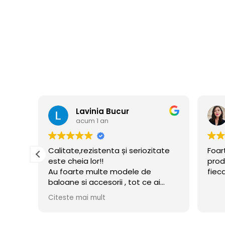
Florina Cusmir
acum 1 an
tate
Foarte profi echipa si de calitate
Prom
produsele. Sunt mulțumita de
impl
fiecare comanda
asig
i
inde
ui
ceru
Cite
flate