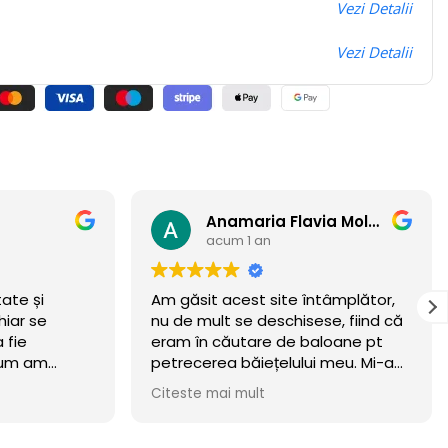
Vezi Detalii
Vezi Detalii
Anamaria Flavia Moldovan
Andrey
acum 1 an
ntâmplător,
Felicitări pentru ceea ce creați!!!
se, fiind că
aloane pt
ui meu. Mi-am
meritat.
 wow 🏆
n luna
ta! Recomand