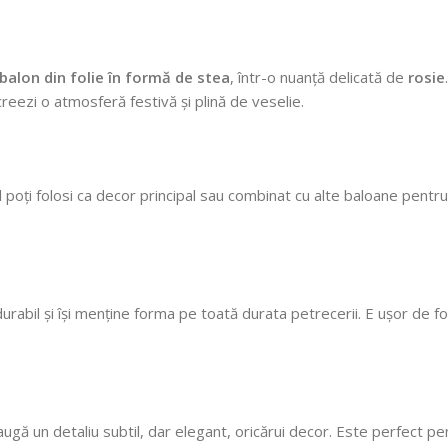
cu mare incredere 💯
ne faceți copii fericiți
cu siguranță! 🎈
balon din folie în formă de stea
, într-o nuanță delicată de
rosie
reezi o atmosferă festivă și plină de veselie.
și îl poți folosi ca decor principal sau combinat cu alte baloane pe
 durabil și își menține forma pe toată durata petrecerii. E ușor de 
ugă un detaliu subtil, dar elegant, oricărui decor. Este perfect p