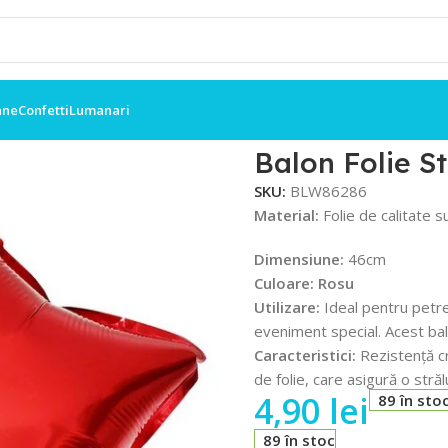
ane
Confetti
Lumanari
osie
Balon Folie S
SKU:
BLW86286
Material:
Folie de calitate s
Dimensiune:
46cm
Culoare: Rosu
Utilizare:
Ideal pentru petre
eveniment special. Acest balo
Caracteristici:
Rezistență cr
de folie, care asigură o stră
4,90
lei
89 în sto
89 în stoc