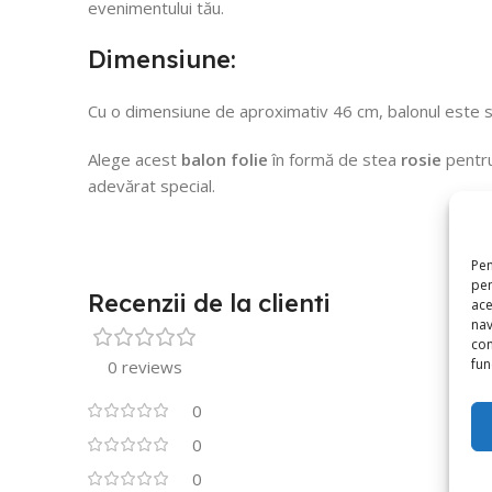
evenimentului tău.
Dimensiune:
Cu o dimensiune de aproximativ 46 cm, balonul este su
Alege acest
balon folie
în formă de stea
rosie
pentru
adevărat special.
Pen
pen
Recenzii de la clienti
ace
nav
con
func
0 reviews
0
0
0