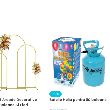
-13%
3 Arcade Decorative
Butelie Heliu pentru 30 baloane
Baloane Si Flori