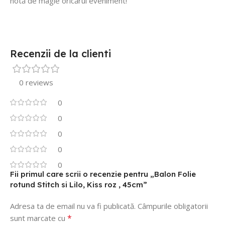
notă de magie oricărui eveniment!
Recenzii de la clienti
0 reviews
0
0
0
0
0
Fii primul care scrii o recenzie pentru „Balon Folie
rotund Stitch si Lilo, Kiss roz , 45cm”
Adresa ta de email nu va fi publicată.
Câmpurile obligatorii
*
sunt marcate cu