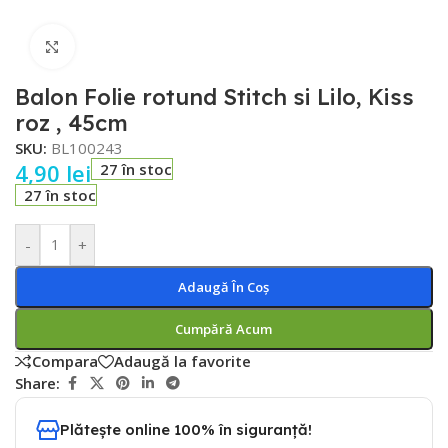
Faceți click pentru a mări
Balon Folie rotund Stitch si Lilo, Kiss
roz , 45cm
SKU:
BL100243
4,90
lei
27 în stoc
27 în stoc
-
+
Adaugă În Coș
Cumpără Acum
Compara
Adaugă la favorite
Share:
Plătește online 100% în siguranță!