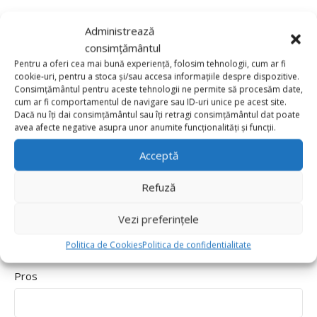
*
Evaluarea ta
Administrează
Value for money
consimțământul
Durability
Pentru a oferi cea mai bună experiență, folosim tehnologii, cum ar fi
cookie-uri, pentru a stoca și/sau accesa informațiile despre dispozitive.
Delivery speed
Consimțământul pentru aceste tehnologii ne permite să procesăm date,
cum ar fi comportamentul de navigare sau ID-uri unice pe acest site.
*
Recenzia ta
Dacă nu îți dai consimțământul sau îți retragi consimțământul dat poate
avea afecte negative asupra unor anumite funcționalități și funcții.
Acceptă
Refuză
Vezi preferințele
Politica de Cookies
Politica de confidentialitate
Pros