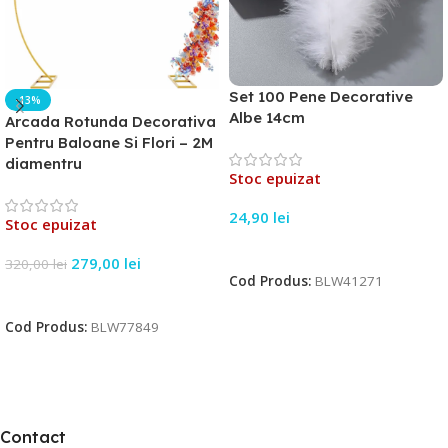
Set 100 Pene Decorative
-13%
Albe 14cm
Arcada Rotunda Decorativa
Pentru Baloane Si Flori – 2M
diamentru
Stoc epuizat
24,90
lei
Stoc epuizat
Citește Mai Mult
279,00
lei
320,00
lei
Cod Produs:
BLW41271
Citește Mai Mult
Cod Produs:
BLW77849
Contact