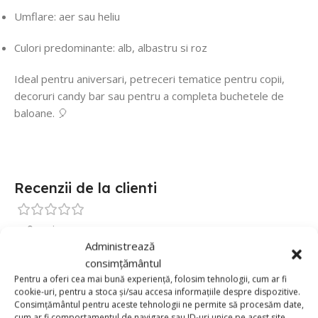
Umflare: aer sau heliu
Culori predominante: alb, albastru si roz
Ideal pentru aniversari, petreceri tematice pentru copii,
decoruri candy bar sau pentru a completa buchetele de
baloane. 🎈
Recenzii de la clienti
0 reviews
Administrează
0
consimțământul
0
Pentru a oferi cea mai bună experiență, folosim tehnologii, cum ar fi
cookie-uri, pentru a stoca și/sau accesa informațiile despre dispozitive.
0
Consimțământul pentru aceste tehnologii ne permite să procesăm date,
cum ar fi comportamentul de navigare sau ID-uri unice pe acest site.