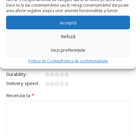
0
Dacă nu îți dai consimțământul sau îți retragi consimțământul dat poate
avea afecte negative asupra unor anumite funcționalități și funcții.
0
Fii primul care scrii o recenzie pentru „Balon folie
Acceptă
rotund Stitch – 45 cm”
Refuză
Adresa ta de email nu va fi publicată.
Câmpurile obligatorii
*
sunt marcate cu
Vezi preferințele
*
Evaluarea ta
Politica de Cookies
Politica de confidentialitate
Value for money
Durability
Delivery speed
*
Recenzia ta