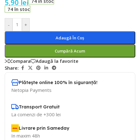
5,90
lei
74 în stoc
74 în stoc
-
+
Adaugă În Coș
Cumpără Acum
Compara
Adaugă la favorite
Share:
Plătește online 100% în siguranță!
Netopia Payments
Transport Gratuit
La comenzi de +300 lei
Livrare prin Sameday
In maxim 48h