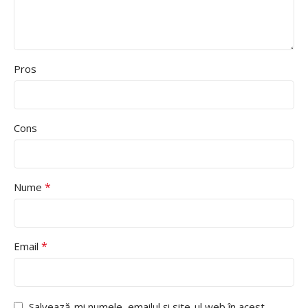
Pros
Cons
*
Nume
*
Email
Salvează-mi numele, emailul și site-ul web în acest