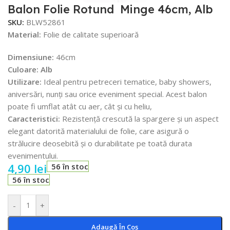
Balon Folie Rotund Minge 46cm, Alb
SKU:
BLW52861
Material:
Folie de calitate superioară
Dimensiune:
46cm
Culoare: Alb
Utilizare:
Ideal pentru petreceri tematice, baby showers,
aniversări, nunți sau orice eveniment special. Acest balon
poate fi umflat atât cu aer, cât și cu heliu,
Caracteristici:
Rezistență crescută la spargere și un aspect
elegant datorită materialului de folie, care asigură o
strălucire deosebită și o durabilitate pe toată durata
evenimentului.
4,90
lei
56 în stoc
56 în stoc
-
+
Adaugă În Coș