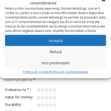
consimțământul
Pentru a oferi cea mai bună experiență, folosim tehnologii, cum ar fi
0 reviews
cookie-uri, pentru a stoca și/sau accesa informațiile despre dispozitive.
Consimțământul pentru aceste tehnologii ne permite să procesăm date,
cum ar fi comportamentul de navigare sau ID-uri unice pe acest site.
0
Dacă nu îți dai consimțământul sau îți retragi consimțământul dat poate
0
avea afecte negative asupra unor anumite funcționalități și funcții.
0
Acceptă
0
Refuză
0
Fii primul care scrii o recenzie pentru „Balon Folie
Vezi preferințele
Rotund Minge 46cm, Alb”
Politica de Cookies
Politica de confidentialitate
Adresa ta de email nu va fi publicată.
Câmpurile obligatorii
*
sunt marcate cu
*
Evaluarea ta
Value for money
Durability