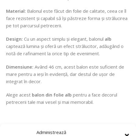
Material:
Balonul este făcut din folie de calitate, ceea ce îl
face rezistent și capabil să își păstreze forma și strălucirea
pe tot parcursul petrecerii.
Design:
Cu un aspect simplu și elegant, balonul
alb
captează lumina și oferă un efect strălucitor, adăugând o
notă de rafinament la orice tip de eveniment.
Dimensiune:
Având 46 cm, acest balon este suficient de
mare pentru a ieși în evidență, dar destul de ușor de
integrat în decor.
Alege acest
balon din folie alb
pentru a face decorul
petrecerii tale mai vesel și mai memorabil.
Administrează
Recenzii de la clienti