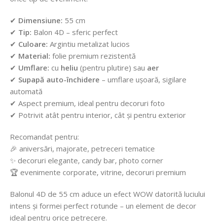
✔
Dimensiune:
55 cm
✔
Tip:
Balon 4D – sferic perfect
✔
Culoare:
Argintiu metalizat lucios
✔
Material:
folie premium rezistentă
✔
Umflare:
cu
heliu
(pentru plutire) sau
aer
✔
Supapă auto-închidere
– umflare ușoară, sigilare
automată
✔ Aspect premium, ideal pentru decoruri foto
✔ Potrivit atât pentru interior, cât și pentru exterior
Recomandat pentru:
🎉 aniversări, majorate, petreceri tematice
✨ decoruri elegante, candy bar, photo corner
🏆 evenimente corporate, vitrine, decoruri premium
Balonul 4D de 55 cm aduce un efect WOW datorită luciului
intens și formei perfect rotunde – un element de decor
ideal pentru orice petrecere.