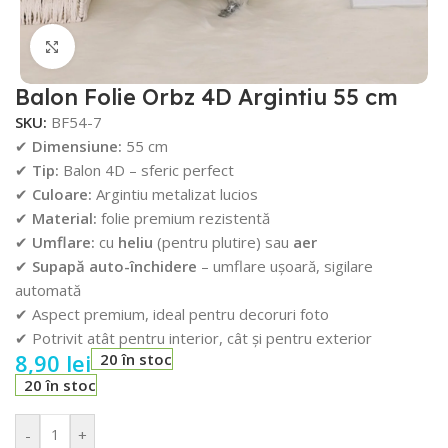
Faceți click pentru a mări
Balon Folie Orbz 4D Argintiu 55 cm
SKU:
BF54-7
✔
Dimensiune:
55 cm
✔
Tip:
Balon 4D – sferic perfect
✔
Culoare:
Argintiu metalizat lucios
✔
Material:
folie premium rezistentă
✔
Umflare:
cu
heliu
(pentru plutire) sau
aer
✔
Supapă auto-închidere
– umflare ușoară, sigilare
automată
✔ Aspect premium, ideal pentru decoruri foto
✔ Potrivit atât pentru interior, cât și pentru exterior
8,90
lei
20 în stoc
20 în stoc
-
+