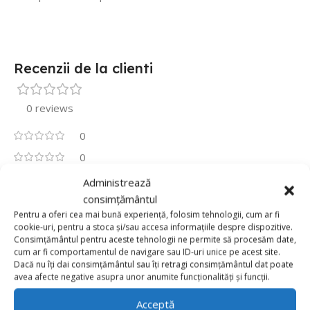
Recenzii de la clienti
0 reviews
0
0
0
Administrează
consimțământul
0
Pentru a oferi cea mai bună experiență, folosim tehnologii, cum ar fi
0
cookie-uri, pentru a stoca și/sau accesa informațiile despre dispozitive.
Fii primul care scrii o recenzie pentru „Balon Folie
Consimțământul pentru aceste tehnologii ne permite să procesăm date,
Orbz 4D Argintiu 55 cm”
cum ar fi comportamentul de navigare sau ID-uri unice pe acest site.
Dacă nu îți dai consimțământul sau îți retragi consimțământul dat poate
avea afecte negative asupra unor anumite funcționalități și funcții.
Adresa ta de email nu va fi publicată.
Câmpurile obligatorii
*
sunt marcate cu
Acceptă