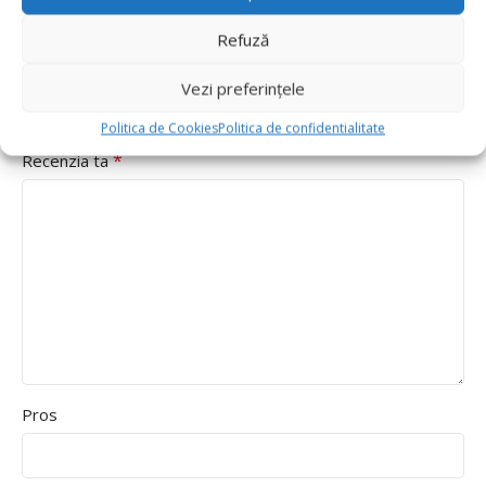
*
Evaluarea ta
Refuză
Value for money
Durability
Vezi preferințele
Delivery speed
Politica de Cookies
Politica de confidentialitate
*
Recenzia ta
Pros