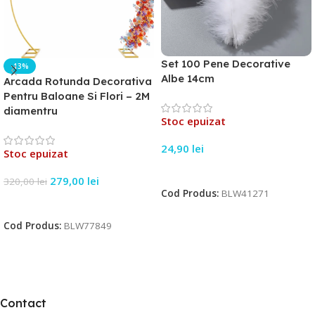
Set 100 Pene Decorative
-13%
Albe 14cm
Arcada Rotunda Decorativa
Pentru Baloane Si Flori – 2M
diamentru
Stoc epuizat
24,90
lei
Stoc epuizat
Citește Mai Mult
279,00
lei
320,00
lei
Cod Produs:
BLW41271
Citește Mai Mult
Cod Produs:
BLW77849
Contact