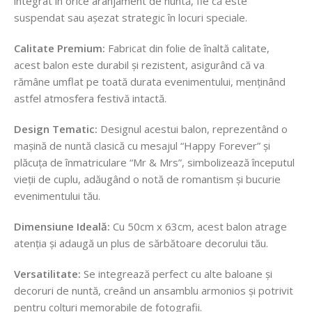
integrat în orice aranjament de nuntă, fie că este
suspendat sau așezat strategic în locuri speciale.
Calitate Premium:
Fabricat din folie de înaltă calitate,
acest balon este durabil și rezistent, asigurând că va
rămâne umflat pe toată durata evenimentului, menținând
astfel atmosfera festivă intactă.
Design Tematic:
Designul acestui balon, reprezentând o
mașină de nuntă clasică cu mesajul “Happy Forever” și
plăcuța de înmatriculare “Mr & Mrs”, simbolizează începutul
vieții de cuplu, adăugând o notă de romantism și bucurie
evenimentului tău.
Dimensiune Ideală:
Cu 50cm x 63cm, acest balon atrage
atenția și adaugă un plus de sărbătoare decorului tău.
Versatilitate:
Se integrează perfect cu alte baloane și
decoruri de nuntă, creând un ansamblu armonios și potrivit
pentru colțuri memorabile de fotografii.