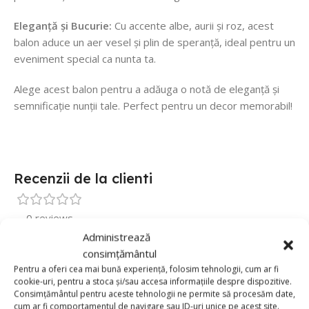
Eleganță și Bucurie:
Cu accente albe, aurii și roz, acest
balon aduce un aer vesel și plin de speranță, ideal pentru un
eveniment special ca nunta ta.
Alege acest balon pentru a adăuga o notă de eleganță și
semnificație nunții tale. Perfect pentru un decor memorabil!
Recenzii de la clienti
0 reviews
Administrează
0
consimțământul
0
Pentru a oferi cea mai bună experiență, folosim tehnologii, cum ar fi
cookie-uri, pentru a stoca și/sau accesa informațiile despre dispozitive.
0
Consimțământul pentru aceste tehnologii ne permite să procesăm date,
cum ar fi comportamentul de navigare sau ID-uri unice pe acest site.