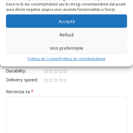
0
Dacă nu îți dai consimțământul sau îți retragi consimțământul dat poate
0
avea afecte negative asupra unor anumite funcționalități și funcții.
Fii primul care scrii o recenzie pentru „Balon Folie
Acceptă
Mașină Nuntă 50cm x 63cm”
Adresa ta de email nu va fi publicată.
Câmpurile obligatorii
Refuză
*
sunt marcate cu
Vezi preferințele
*
Evaluarea ta
Politica de Cookies
Politica de confidentialitate
Value for money
Durability
Delivery speed
*
Recenzia ta