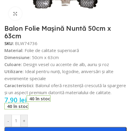
Faceți click pentru a mări
Balon Folie Mașină Nuntă 50cm x
63cm
SKU:
BLW74736
Material:
Folie de calitate superioară
Dimensiune:
50cm x 63cm
Culoare:
Design vesel cu accente de alb, auriu și roz
Utilizare:
Ideal pentru nunți, logodne, aniversări și alte
evenimente speciale
Caracteristici:
Balonul oferă rezistență crescută la spargere
și un aspect premium datorită materialului de calitate.
7,90
lei
40 în stoc
40 în stoc
-
+