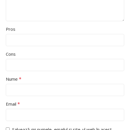
Pros
Cons
*
Nume
*
Email
Salvează-mi numele, emailul și site-ul web în acest