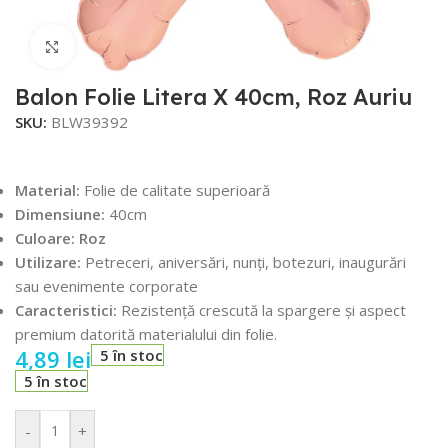
Faceți click pentru a mări
Balon Folie Litera X 40cm, Roz Auriu
SKU:
BLW39392
Material:
Folie de calitate superioară
Dimensiune:
40cm
Culoare: Roz
Utilizare:
Petreceri, aniversări, nunți, botezuri, inaugurări
sau evenimente corporate
Caracteristici:
Rezistență crescută la spargere și aspect
premium datorită materialului din folie.
4,89
lei
5 în stoc
5 în stoc
-
+