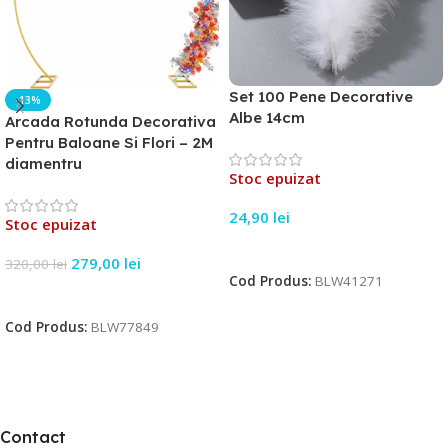
Set 100 Pene Decorative
-13%
Albe 14cm
Arcada Rotunda Decorativa
Pentru Baloane Si Flori – 2M
diamentru
Stoc epuizat
24,90
lei
Stoc epuizat
Citește Mai Mult
279,00
lei
320,00
lei
Cod Produs:
BLW41271
Citește Mai Mult
Cod Produs:
BLW77849
Contact