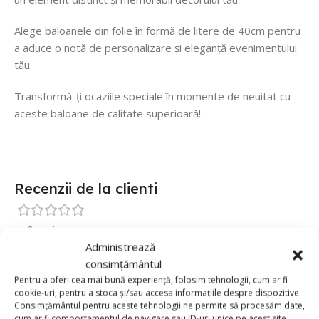
Alege baloanele din folie în formă de litere de 40cm pentru
a aduce o notă de personalizare și eleganță evenimentului
tău.
Transformă-ți ocaziile speciale în momente de neuitat cu
aceste baloane de calitate superioară!
Recenzii de la clienti
0 reviews
Administrează
0
consimțământul
0
Pentru a oferi cea mai bună experiență, folosim tehnologii, cum ar fi
cookie-uri, pentru a stoca și/sau accesa informațiile despre dispozitive.
0
Consimțământul pentru aceste tehnologii ne permite să procesăm date,
cum ar fi comportamentul de navigare sau ID-uri unice pe acest site.