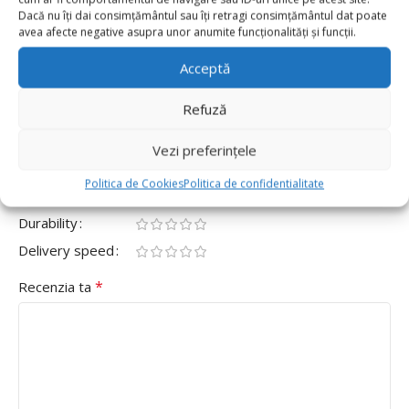
0
Dacă nu îți dai consimțământul sau îți retragi consimțământul dat poate
avea afecte negative asupra unor anumite funcționalități și funcții.
0
Fii primul care scrii o recenzie pentru „Balon Folie
Acceptă
Litera X 40cm, Roz Auriu”
Refuză
Adresa ta de email nu va fi publicată.
Câmpurile obligatorii
*
sunt marcate cu
Vezi preferințele
*
Evaluarea ta
Politica de Cookies
Politica de confidentialitate
Value for money
Durability
Delivery speed
*
Recenzia ta