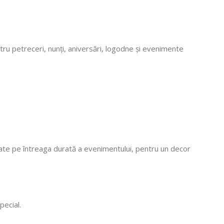
! Mulțumim că
i, vom reveni
tru petreceri, nunți, aniversări, logodne și evenimente
late pe întreaga durată a evenimentului, pentru un decor
pecial.