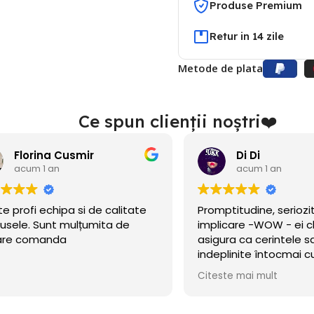
Produse Premium
Retur in 14 zile
Metode de plata
Ce spun clienții noștri❤️
Di Di
acum 1 an
acum 1 an
mptitudine, seriozitate și
Am găsit acest site 
licare -WOW - ei chiar se
nu de mult se deschis
ura ca cerintele sa fie
eram în căutare de 
eplinite întocmai cum am
petrecerea băiețelul
ut!
incercat norocul și a 
ste mai mult
Citeste mai mult
Baloanele sunt chiar
.Calitate/preț wow, d
octombrie încă rezi