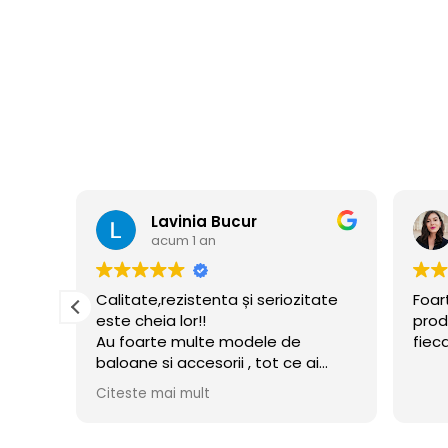
Florina Cusmir
acum 1 an
tate
Foarte profi echipa si de calitate
Pro
produsele. Sunt mulțumita de
imp
fiecare comanda
asig
ai
ind
lui
cer
Cite
mflate