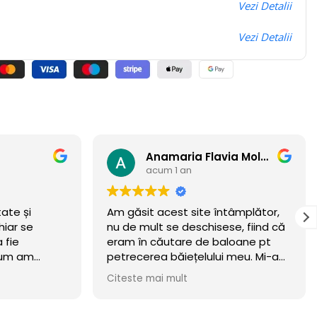
Vezi Detalii
Vezi Detalii
Anamaria Flavia Moldovan
Andrey
acum 1 an
întâmplător,
Felicitări pentru ceea ce creați!!!
ese, fiind că
baloane pt
ui meu. Mi-am
meritat.
 wow 🏆
in luna
sta! Recomand