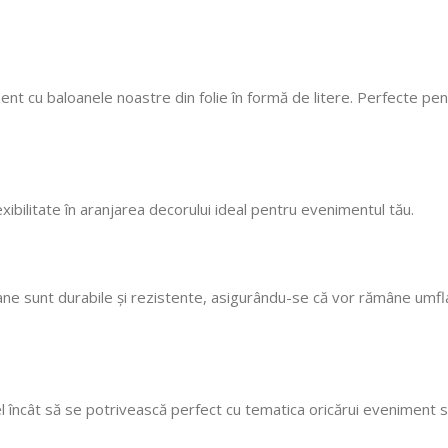
cu mare incredere 💯
ne faceți copii fericiț
cu siguranță! 🎈
ent cu baloanele noastre din folie în formă de litere. Perfecte pen
flexibilitate în aranjarea decorului ideal pentru evenimentul tău.
loane sunt durabile și rezistente, asigurându-se că vor rămâne umf
el încât să se potrivească perfect cu tematica oricărui eveniment s