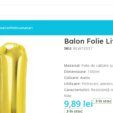
ane
Confetti
Lumanari
m, Auriu
Balon Folie L
SKU:
BLW13337
Material:
Folie de calitate s
Dimensiune:
100cm
Culoare: Auriu
Utilizare:
Petreceri, anivers
Caracteristici:
Rezistență cr
folie.
9,89
lei
3 în stoc
3 în stoc