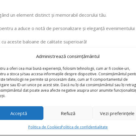
ugând un element distinct și memorabil decorului tău.
 pentru a aduce o notă de personalizare și eleganță evenimentului 
 cu aceste baloane de calitate superioară!
Administrează consimțământul
tru a oferi cea mai bună experiență, folosim tehnologii, cum ar fi cookie-uri,
tru a stoca și/sau accesa informațiile despre dispozitive. Consimțământul pent
ste tehnologii ne permite să procesăm date, cum ar fi comportamentul de
igare sau ID-uri unice pe acest site. Dacă nu îți dai consimțământul sau îți retrag
simțământul dat poate avea afecte negative asupra unor anumite funcționalități
ții.
Acceptă
Refuză
Vezi preferințele
Politica de Cookies
Politica de confidentialitate