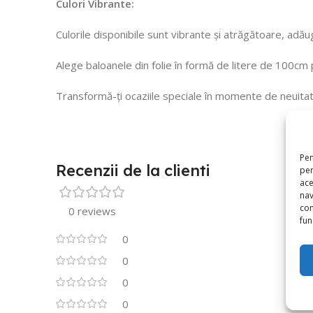
Culori Vibrante:
Culorile disponibile sunt vibrante și atrăgătoare, adă
Alege baloanele din folie în formă de litere de 100cm
Transformă-ți ocaziile speciale în momente de neuitat
Pen
Recenzii de la clienti
pen
ace
nav
con
0 reviews
func
0
0
0
0