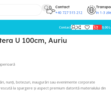
Contact
Transpo
+40 727 515 212
In 1-3 zil
0,00
L
Contact
itera U 100cm, Auriu
uperioară
ări, nunți, botezuri, inaugurări sau evenimente corporate
escută la spargere și aspect premium datorită materialului din