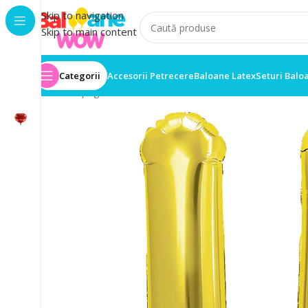
Skip to navigation
Skip to main content
Categorii
Accesorii Petrecere
Baloane Latex
Seturi Balo
Prima pagină
/
Baloane folie
/
Balon Folie Litera U 100c