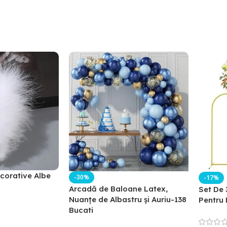
corative Albe
-30%
-17%
Arcadă de Baloane Latex,
Set De 
Nuanțe de Albastru și Auriu-138
Pentru 
Bucati