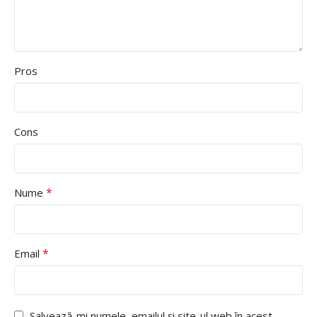
Pros
Cons
*
Nume
*
Email
Salvează-mi numele, emailul și site-ul web în acest