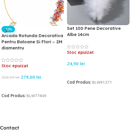
Set 100 Pene Decorative
-13%
Albe 14cm
Arcada Rotunda Decorativa
Pentru Baloane Si Flori – 2M
diamentru
Stoc epuizat
24,90
lei
Stoc epuizat
Citește Mai Mult
279,00
lei
320,00
lei
Cod Produs:
BLW41271
Citește Mai Mult
Cod Produs:
BLW77849
Contact