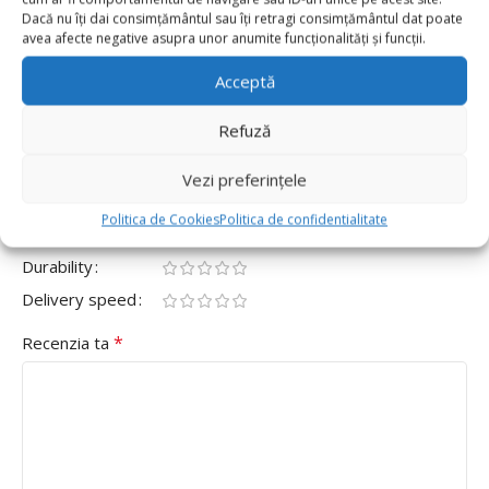
0
Dacă nu îți dai consimțământul sau îți retragi consimțământul dat poate
avea afecte negative asupra unor anumite funcționalități și funcții.
0
Fii primul care scrii o recenzie pentru „Balon Folie
Acceptă
Litera S 40cm, Rosu”
Refuză
Adresa ta de email nu va fi publicată.
Câmpurile obligatorii
*
sunt marcate cu
Vezi preferințele
*
Evaluarea ta
Politica de Cookies
Politica de confidentialitate
Value for money
Durability
Delivery speed
*
Recenzia ta