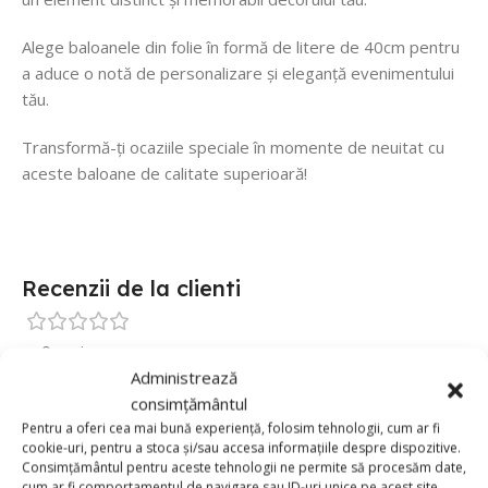
Alege baloanele din folie în formă de litere de 40cm pentru
a aduce o notă de personalizare și eleganță evenimentului
tău.
Transformă-ți ocaziile speciale în momente de neuitat cu
aceste baloane de calitate superioară!
Recenzii de la clienti
0 reviews
Administrează
0
consimțământul
0
Pentru a oferi cea mai bună experiență, folosim tehnologii, cum ar fi
cookie-uri, pentru a stoca și/sau accesa informațiile despre dispozitive.
0
Consimțământul pentru aceste tehnologii ne permite să procesăm date,
cum ar fi comportamentul de navigare sau ID-uri unice pe acest site.