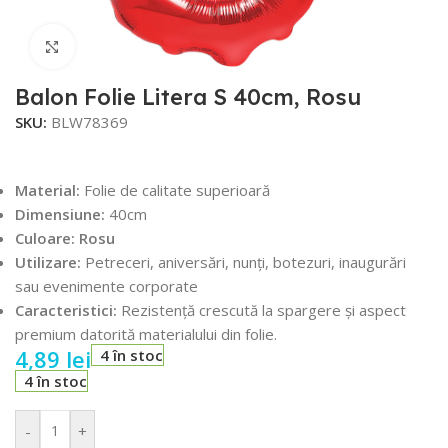
Faceți click pentru a mări
Balon Folie Litera S 40cm, Rosu
SKU:
BLW78369
Material:
Folie de calitate superioară
Dimensiune:
40cm
Culoare: Rosu
Utilizare:
Petreceri, aniversări, nunți, botezuri, inaugurări
sau evenimente corporate
Caracteristici:
Rezistență crescută la spargere și aspect
premium datorită materialului din folie.
4,89
lei
4 în stoc
4 în stoc
-
+