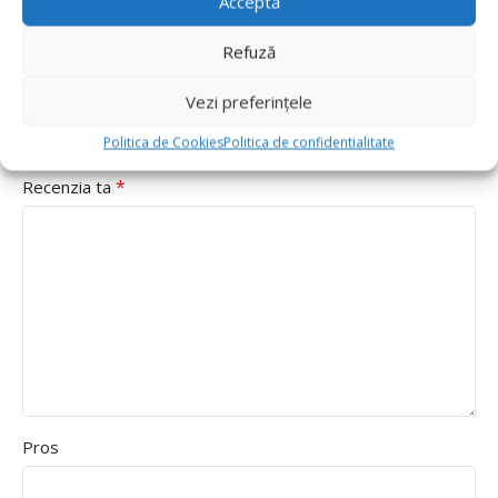
Acceptă
*
Evaluarea ta
Refuză
Value for money
Vezi preferințele
Durability
Delivery speed
Politica de Cookies
Politica de confidentialitate
*
Recenzia ta
Pros