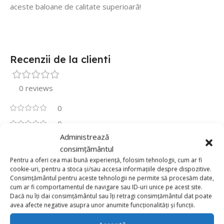
aceste baloane de calitate superioară!
Recenzii de la clienti
0 reviews
0
0
Administrează
0
consimțământul
0
Pentru a oferi cea mai bună experiență, folosim tehnologii, cum ar fi
cookie-uri, pentru a stoca și/sau accesa informațiile despre dispozitive.
0
Consimțământul pentru aceste tehnologii ne permite să procesăm date,
Fii primul care scrii o recenzie pentru „Balon Folie
cum ar fi comportamentul de navigare sau ID-uri unice pe acest site.
Litera B 40cm, Rosu”
Dacă nu îți dai consimțământul sau îți retragi consimțământul dat poate
avea afecte negative asupra unor anumite funcționalități și funcții.
Adresa ta de email nu va fi publicată.
Câmpurile obligatorii
*
sunt marcate cu