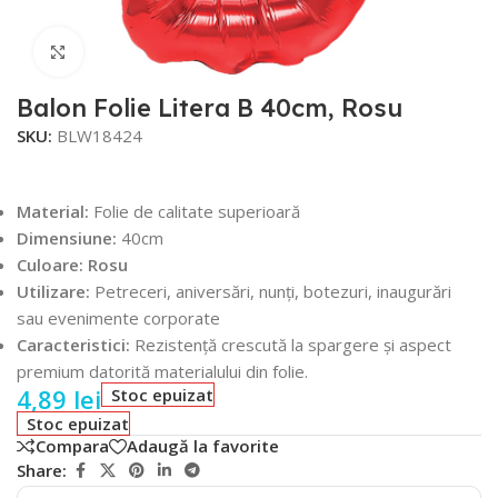
Faceți click pentru a mări
Balon Folie Litera B 40cm, Rosu
SKU:
BLW18424
Material:
Folie de calitate superioară
Dimensiune:
40cm
Culoare: Rosu
Utilizare:
Petreceri, aniversări, nunți, botezuri, inaugurări
sau evenimente corporate
Caracteristici:
Rezistență crescută la spargere și aspect
premium datorită materialului din folie.
4,89
lei
Stoc epuizat
Stoc epuizat
Compara
Adaugă la favorite
Share: