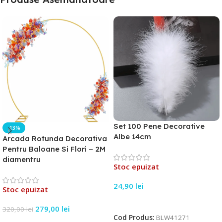
Set 100 Pene Decorative
-13%
Albe 14cm
Arcada Rotunda Decorativa
Pentru Baloane Si Flori – 2M
diamentru
Stoc epuizat
24,90
lei
Stoc epuizat
Citește Mai Mult
279,00
lei
320,00
lei
Cod Produs:
BLW41271