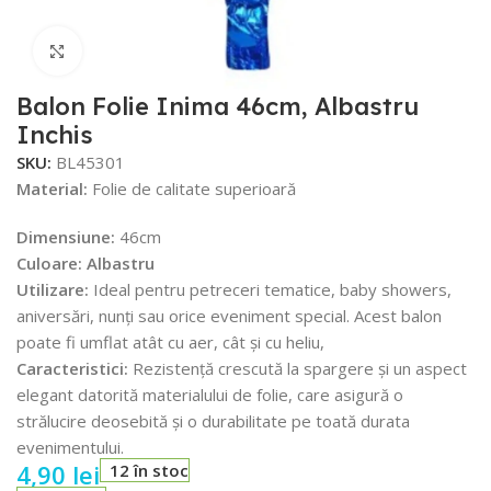
Faceți click pentru a mări
Balon Folie Inima 46cm, Albastru
Inchis
SKU:
BL45301
Material:
Folie de calitate superioară
Dimensiune:
46cm
Culoare: Albastru
Utilizare:
Ideal pentru petreceri tematice, baby showers,
aniversări, nunți sau orice eveniment special. Acest balon
poate fi umflat atât cu aer, cât și cu heliu,
Caracteristici:
Rezistență crescută la spargere și un aspect
elegant datorită materialului de folie, care asigură o
strălucire deosebită și o durabilitate pe toată durata
evenimentului.
4,90
lei
12 în stoc