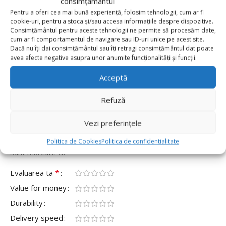
consimțământul
Pentru a oferi cea mai bună experiență, folosim tehnologii, cum ar fi
0 reviews
cookie-uri, pentru a stoca și/sau accesa informațiile despre dispozitive.
Consimțământul pentru aceste tehnologii ne permite să procesăm date,
0
cum ar fi comportamentul de navigare sau ID-uri unice pe acest site.
Dacă nu îți dai consimțământul sau îți retragi consimțământul dat poate
0
avea afecte negative asupra unor anumite funcționalități și funcții.
0
Acceptă
0
0
Refuză
Fii primul care scrii o recenzie pentru „Balon Folie
Inima 46cm, Albastru Inchis”
Vezi preferințele
Adresa ta de email nu va fi publicată.
Câmpurile obligatorii
Politica de Cookies
Politica de confidentialitate
*
sunt marcate cu
*
Evaluarea ta
Value for money
Durability
Delivery speed