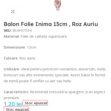
Faceți click pentru a mări
Balon Folie Inima 13cm , Roz Auriu
SKU:
BLW47554
Material
: Folie de calitate superioară
Dimensiune
: 13cm
Culoare
: Roz auriu
Utilizare
: Ideal pentru petreceri romantice, aniversări, nunți,
botezuri sau alte evenimente speciale. Acest balon în formă
de inimă poate fi umflat cu aer sau heliu
Caracteristici
: Rezistență crescută la spargere și un aspect
premium.
1,20
lei
Stoc epuizat
Stoc epuizat