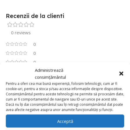
Recenzii de la clienti
0 reviews
0
0
0
Administrează
0
consimțământul
0
Pentru a oferi cea mai bună experiență, folosim tehnologii, cum ar fi
Fii primul care scrii o recenzie pentru „Balon Folie
cookie-uri, pentru a stoca și/sau accesa informațiile despre dispozitive.
Inima 13cm , Roz Auriu”
Consimțământul pentru aceste tehnologii ne permite să procesăm date,
cum ar fi comportamentul de navigare sau ID-uri unice pe acest site.
Adresa ta de email nu va fi publicată.
Câmpurile obligatorii
Dacă nu îți dai consimțământul sau îți retragi consimțământul dat poate
avea afecte negative asupra unor anumite funcționalități și funcții.
*
sunt marcate cu
Acceptă
*
Evaluarea ta