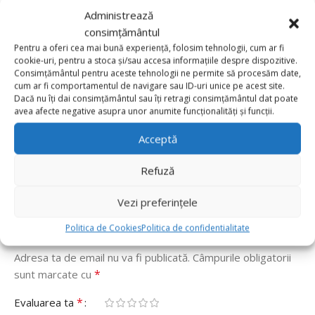
Administrează
consimțământul
Recenzii de la clienti
Pentru a oferi cea mai bună experiență, folosim tehnologii, cum ar fi
cookie-uri, pentru a stoca și/sau accesa informațiile despre dispozitive.
Consimțământul pentru aceste tehnologii ne permite să procesăm date,
0 reviews
cum ar fi comportamentul de navigare sau ID-uri unice pe acest site.
Dacă nu îți dai consimțământul sau îți retragi consimțământul dat poate
avea afecte negative asupra unor anumite funcționalități și funcții.
0
0
Acceptă
0
Refuză
0
0
Vezi preferințele
Fii primul care scrii o recenzie pentru „Balon Folie In
Forma De Penis Roz 48cm x 82cm”
Politica de Cookies
Politica de confidentialitate
Adresa ta de email nu va fi publicată.
Câmpurile obligatorii
*
sunt marcate cu
*
Evaluarea ta