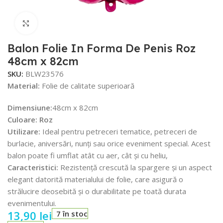
Faceți click pentru a mări
Balon Folie In Forma De Penis Roz
48cm x 82cm
SKU:
BLW23576
Material:
Folie de calitate superioară
Dimensiune:
48cm x 82cm
Culoare: Roz
Utilizare:
Ideal pentru petreceri tematice, petreceri de
burlacie, aniversări, nunți sau orice eveniment special. Acest
balon poate fi umflat atât cu aer, cât și cu heliu,
Caracteristici:
Rezistență crescută la spargere și un aspect
elegant datorită materialului de folie, care asigură o
strălucire deosebită și o durabilitate pe toată durata
evenimentului.
13,90
lei
7 în stoc