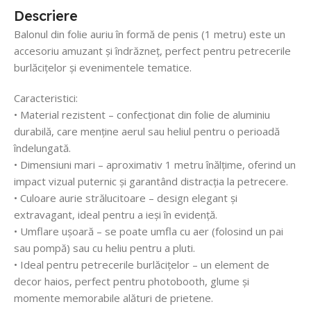
Descriere
Balonul din folie auriu în formă de penis (1 metru) este un
accesoriu amuzant și îndrăzneț, perfect pentru petrecerile
burlăcițelor și evenimentele tematice.
Caracteristici:
• Material rezistent – confecționat din folie de aluminiu
durabilă, care menține aerul sau heliul pentru o perioadă
îndelungată.
• Dimensiuni mari – aproximativ 1 metru înălțime, oferind un
impact vizual puternic și garantând distracția la petrecere.
• Culoare aurie strălucitoare – design elegant și
extravagant, ideal pentru a ieși în evidență.
• Umflare ușoară – se poate umfla cu aer (folosind un pai
sau pompă) sau cu heliu pentru a pluti.
• Ideal pentru petrecerile burlăcițelor – un element de
decor haios, perfect pentru photobooth, glume și
momente memorabile alături de prietene.