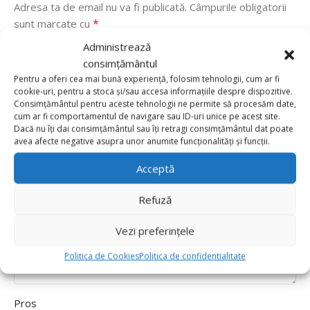
Adresa ta de email nu va fi publicată.
Câmpurile obligatorii
*
sunt marcate cu
Administrează
*
Evaluarea ta
consimțământul
Value for money
Pentru a oferi cea mai bună experiență, folosim tehnologii, cum ar fi
cookie-uri, pentru a stoca și/sau accesa informațiile despre dispozitive.
Durability
Consimțământul pentru aceste tehnologii ne permite să procesăm date,
Delivery speed
cum ar fi comportamentul de navigare sau ID-uri unice pe acest site.
Dacă nu îți dai consimțământul sau îți retragi consimțământul dat poate
*
Recenzia ta
avea afecte negative asupra unor anumite funcționalități și funcții.
Acceptă
Refuză
Vezi preferințele
Politica de Cookies
Politica de confidentialitate
Pros