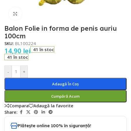
Faceți click pentru a mări
Balon Folie in forma de penis auriu
100cm
SKU:
BL100224
14,90
lei
41 în stoc
41 în stoc
-
+
Adaugă În Coș
Cumpără Acum
Compara
Adaugă la favorite
Share:
Plătește online 100% în siguranță!