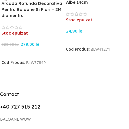
Albe 14cm
Arcada Rotunda Decorativa
Pentru Baloane Si Flori – 2M
diamentru
Stoc epuizat
24,90
lei
Stoc epuizat
Citește Mai Mult
279,00
lei
320,00
lei
Cod Produs:
BLW41271
Citește Mai Mult
Cod Produs:
BLW77849
Contact
+40 727 515 212
BALOANE WOW