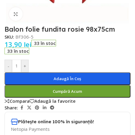
Faceți click pentru a mări
Balon folie fundita rosie 98x75cm
SKU:
BF306-5
13,90
lei
33 în stoc
33 în stoc
-
+
Adaugă În Coș
Cumpără Acum
Compara
Adaugă la favorite
Share:
Plătește online 100% în siguranță!
Netopia Payments