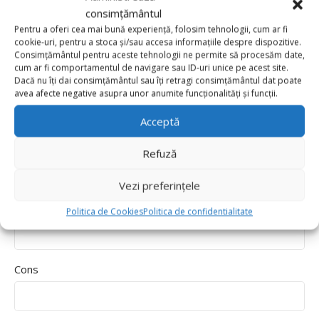
Delivery speed
consimțământul
Pentru a oferi cea mai bună experiență, folosim tehnologii, cum ar fi
*
Recenzia ta
cookie-uri, pentru a stoca și/sau accesa informațiile despre dispozitive.
Consimțământul pentru aceste tehnologii ne permite să procesăm date,
cum ar fi comportamentul de navigare sau ID-uri unice pe acest site.
Dacă nu îți dai consimțământul sau îți retragi consimțământul dat poate
avea afecte negative asupra unor anumite funcționalități și funcții.
Acceptă
Refuză
Vezi preferințele
Pros
Politica de Cookies
Politica de confidentialitate
Cons