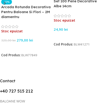
Set 100 Pene Decorative
-13%
Albe 14cm
Arcada Rotunda Decorativa
Pentru Baloane Si Flori – 2M
diamentru
Stoc epuizat
24,90
lei
Stoc epuizat
Citește Mai Mult
279,00
lei
320,00
lei
Cod Produs:
BLW41271
Citește Mai Mult
Cod Produs:
BLW77849
Contact
+40 727 515 212
BALOANE WOW