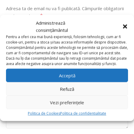
Adresa ta de email nu va fi publicată.
Câmpurile obligatorii
*
sunt marcate cu
Administrează
*
Evaluarea ta
consimțământul
Value for money
Pentru a oferi cea mai bună experiență, folosim tehnologii, cum ar fi
cookie-uri, pentru a stoca și/sau accesa informațiile despre dispozitive.
Durability
Consimțământul pentru aceste tehnologii ne permite să procesăm date,
cum ar fi comportamentul de navigare sau ID-uri unice pe acest site.
Delivery speed
Dacă nu îți dai consimțământul sau îți retragi consimțământul dat poate
avea afecte negative asupra unor anumite funcționalități și funcții.
*
Recenzia ta
Acceptă
Refuză
Vezi preferințele
Politica de Cookies
Politica de confidentialitate