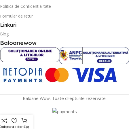
Politica de Confidentialitate
Formular de retur
Linkuri
Blog
Baloanewow
Baloane Wow. Toate drepturile rezervate.
Compara
Lista de dorințe
Coș