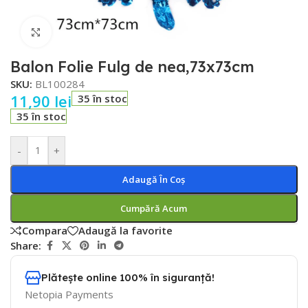
Faceți click pentru a mări
Balon Folie Fulg de nea,73x73cm
SKU:
BL100284
11,90
lei
35 în stoc
35 în stoc
-
+
Adaugă În Coș
Cumpără Acum
Compara
Adaugă la favorite
Share:
Plătește online 100% în siguranță!
Netopia Payments