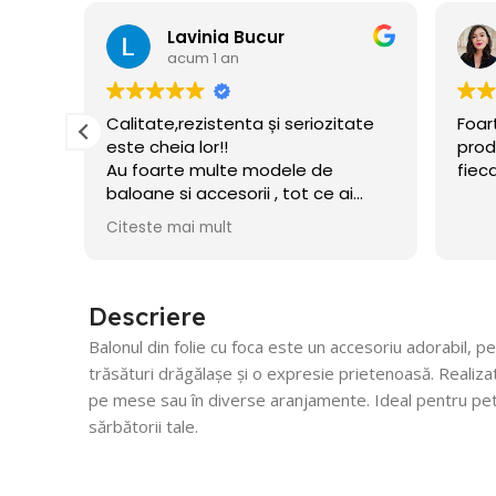
Lavinia Bucur
acum 1 an
e
Calitate,rezistenta și seriozitate
Foar
este cheia lor!!
prod
Au foarte multe modele de
fiec
baloane si accesorii , tot ce ai
nevoie pentru petrecerea celui
Citeste mai mult
mic!! Am și acum baloane umflate
din decembrie!
Recomand!
Descriere
Balonul din folie cu foca este un accesoriu adorabil, 
trăsături drăgălașe și o expresie prietenoasă. Realizat 
pe mese sau în diverse aranjamente. Ideal pentru petr
sărbătorii tale.