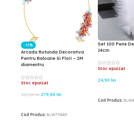
Set 100 Pene De
-13%
14cm
Arcada Rotunda Decorativa
Pentru Baloane Si Flori – 2M
diamentru
Stoc epuizat
24,90
lei
Stoc epuizat
Citește Mai Mult
279,00
lei
320,00
lei
Cod Produs:
BLW4
Citește Mai Mult
Cod Produs:
BLW77849