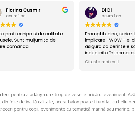
Florina Cusmir
Di Di
acum 1 an
acum 1 an
te profi echipa si de calitate
Promptitudine, seriozi
usele. Sunt mulțumita de
implicare -WOW - ei c
are comanda
asigura ca cerintele sa
indeplinite întocmai
cerut!
Citeste mai mult
perfect pentru a adăuga un strop de veselie oricărui eveniment. Avâ
din folie de înaltă calitate, acest balon poate fi umflat cu heliu pe
eceri pentru copii, evenimente cu tematică marină sau marine, balo