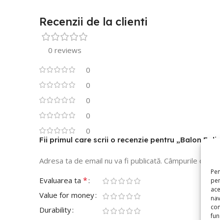
Recenzii de la clienti
0 reviews
0
0
0
0
0
Fii primul care scrii o recenzie pentru „Balon Fo
Adresa ta de email nu va fi publicată.
Câmpurile obliga
Pen
*
Evaluarea ta
pen
ace
Value for money
nav
con
Durability
func