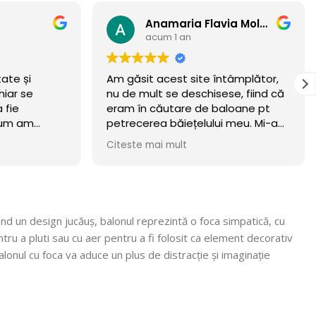
Anamaria Flavia Moldovan
acum 1 an
tate și
Am găsit acest site întâmplător,
hiar se
nu de mult se deschisese, fiind că
 fie
eram în căutare de baloane pt
 cum am
petrecerea băiețelului meu. Mi-am
incercat norocul și a meritat.
Citeste mai mult
Baloanele sunt chiar wow 🏆
.Calitate/preț wow, din luna
octombrie încă rezista! Recomand
cu mare incredere 💯! Mulțumim că
ne faceți copii fericiți, vom reveni
nd un design jucăuș, balonul reprezintă o foca simpatică, cu
cu siguranță! 🎈
ntru a pluti sau cu aer pentru a fi folosit ca element decorativ
nul cu foca va aduce un plus de distracție și imaginație