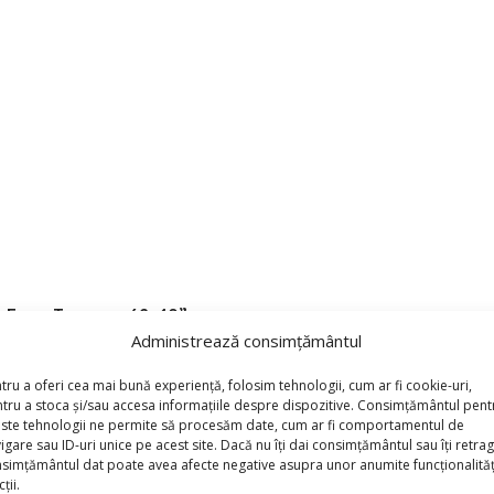
lie Foca Turcoaz ,62×40”
Administrează consimțământul
*
torii sunt marcate cu
tru a oferi cea mai bună experiență, folosim tehnologii, cum ar fi cookie-uri,
tru a stoca și/sau accesa informațiile despre dispozitive. Consimțământul pent
ste tehnologii ne permite să procesăm date, cum ar fi comportamentul de
igare sau ID-uri unice pe acest site. Dacă nu îți dai consimțământul sau îți retrag
simțământul dat poate avea afecte negative asupra unor anumite funcționalități
ții.