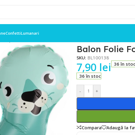
ane
Confetti
Lumanari
coaz ,62×40
Balon Folie F
SKU:
BL100138
7,90
lei
36 în sto
36 în stoc
-
+
Compara
Adaugă la fa