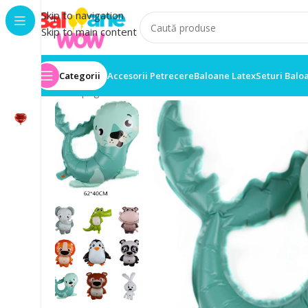
Skip to navigation
Skip to main content
Categorii
Accesorii Petrecere
Baloane Latex
Seturi Balo
Prima pagină
/
Baloane Turcoaz
/
Balon Folie Foca Tur