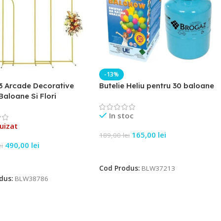
-13%
3 Arcade Decorative
Butelie Heliu pentru 30 baloane
Baloane Si Flori
In stoc
uizat
165,00
lei
189,00
lei
490,00
lei
ei
Adaugă În Coș
e Mai Mult
Cod Produs:
BLW37213
dus:
BLW38786