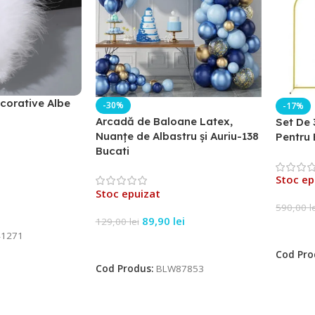
corative Albe
-30%
-17%
Arcadă de Baloane Latex,
Set De 
Nuanțe de Albastru și Auriu-138
Pentru 
Bucati
Stoc ep
Stoc epuizat
590,00
l
89,90
lei
129,00
lei
Citeșt
1271
Citește Mai Mult
Cod Pro
Cod Produs:
BLW87853