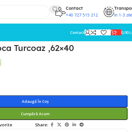
Contact
Transpo
+40 727 515 212
In 1-3 zil
0,00
L
Contact
oca Turcoaz ,62×40
c
Adaugă În Coș
Cumpără Acum
vorite
Share: