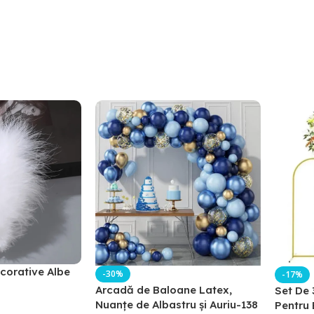
corative Albe
-30%
-17%
Arcadă de Baloane Latex,
Set De 
Nuanțe de Albastru și Auriu-138
Pentru 