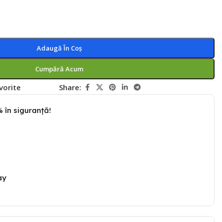
Adaugă În Coș
Cumpără Acum
vorite
Share:
 în siguranță!
ay