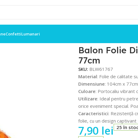
ane
Confetti
Lumanari
gantrozaur 104cm x 77cm
Balon Folie D
77cm
SKU:
BLW61767
Material
: Folie de calitate 
Dimensiune
: 104cm x 77cm
Culoare
: Portocaliu vibrant c
Utilizare
: Ideal pentru petre
orice eveniment special. Poat
Caracteristici
: Rezistență c
folie, cu un design captivant 
7,90
lei
25 în sto