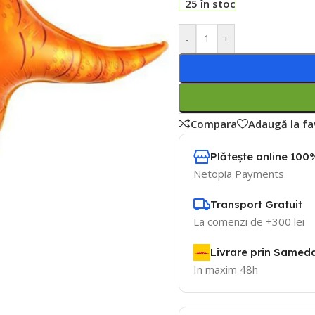
25 în stoc
-
+
Compara
Adaugă la fa
Plătește online 100%
Netopia Payments
Transport Gratuit
La comenzi de +300 lei
Livrare prin Samed
In maxim 48h