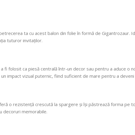
octombrie încă rezis
cu mare incredere 💯!
ne faceți copii fericiți
cu siguranță! 🎈
etrecerea ta cu acest balon din folie în formă de Gigantrozaur. Ide
a tuturor invitaților.
 a fi folosit ca piesă centrală într-un decor sau pentru a aduce o n
 impact vizual puternic, fiind suficient de mare pentru a deveni at
oferă o rezistență crescută la spargere și își păstrează forma pe t
ru decoruri memorabile.