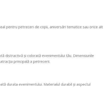
ta! Recomand
 Mulțumim că
, vom reveni
al pentru petreceri de copii, aniversări tematice sau orice alt
otă distractivă și colorată evenimentului tău. Dimensiunile
racția principală a petrecerii.
oată durata evenimentului. Materialul durabil și aspectul