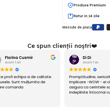
Produse Premium
Retur in 14 zile
Metode de plata
Ce spun clienții noștri❤️
Di Di
acum 1 an
acum 1 an
ptitudine, seriozitate și
Am găsit acest site î
icare -WOW - ei chiar se
nu de mult se deschise
ura ca cerintele sa fie
eram în căutare de b
plinite întocmai cum am
petrecerea băiețelulu
t!
incercat norocul și a m
Citeste mai mult
Baloanele sunt chiar 
.Calitate/preț wow, di