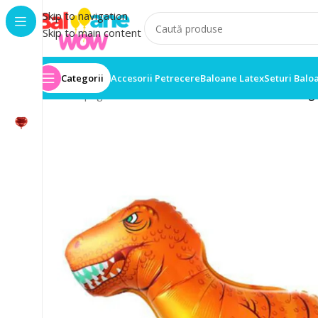
Skip to navigation
Skip to main content
Categorii
Accesorii Petrecere
Baloane Latex
Seturi Balo
Prima pagină
/
Baloane folie
/
Balon Folie Dinozaur Gi