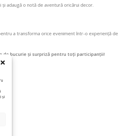
ci și adaugă o notă de aventură oricărui decor.
l pentru a transforma orice eveniment într-o experiență de
e bucurie și surpriză pentru toți participanții!
ru
i
 și