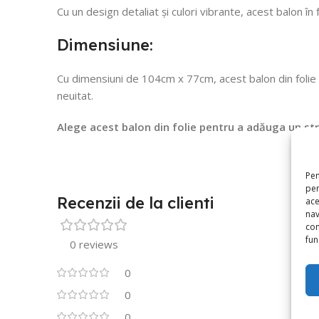
Cu un design detaliat și culori vibrante, acest balon î
Dimensiune:
Cu dimensiuni de 104cm x 77cm, acest balon din folie e
neuitat.
Alege acest balon din folie pentru a adăuga un str
Pen
pen
Recenzii de la clienti
ace
nav
con
func
0 reviews
0
0
0