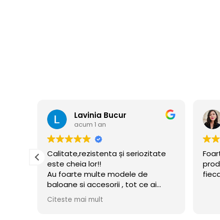
Florina Cusmir
acum 1 an
tate
Foarte profi echipa si de calitate
Prom
produsele. Sunt mulțumita de
impl
fiecare comanda
asig
i
inde
ui
ceru
flate