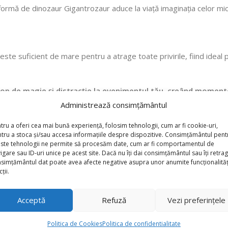
n formă de dinozaur Gigantrozaur aduce la viață imaginația celor mi
ste suficient de mare pentru a atrage toate privirile, fiind idea
op de magie și distracție la evenimentul tău, creând momente d
Administrează consimțământul
tru a oferi cea mai bună experiență, folosim tehnologii, cum ar fi cookie-uri,
tru a stoca și/sau accesa informațiile despre dispozitive. Consimțământul pent
ste tehnologii ne permite să procesăm date, cum ar fi comportamentul de
igare sau ID-uri unice pe acest site. Dacă nu îți dai consimțământul sau îți retrag
simțământul dat poate avea afecte negative asupra unor anumite funcționalități
ții.
Acceptă
Refuză
Vezi preferințele
Politica de Cookies
Politica de confidentialitate