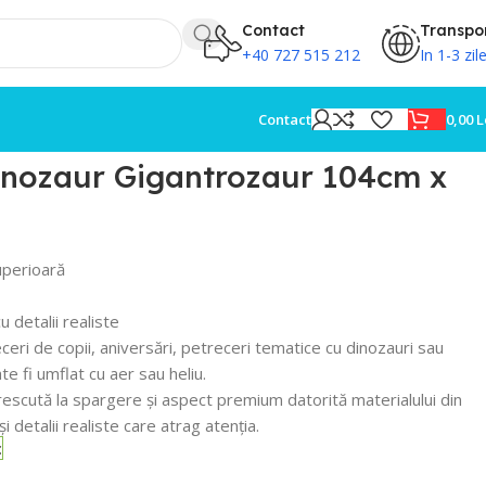
Contact
Transpo
+40 727 515 212
In 1-3 zil
0,00
L
Contact
inozaur Gigantrozaur 104cm x
superioară
u detalii realiste
ceri de copii, aniversări, petreceri tematice cu dinozauri sau
e fi umflat cu aer sau heliu.
rescută la spargere și aspect premium datorită materialului din
și detalii realiste care atrag atenția.
c