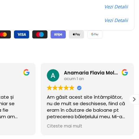
Vezi Detalii
Vezi Detalii
Anamaria Flavia Moldovan
Andrey
acum 1 an
ntâmplător,
Felicitări pentru ceea ce creați!!!
se, fiind că
aloane pt
i meu. Mi-am
eritat.
wow 🏆
n luna