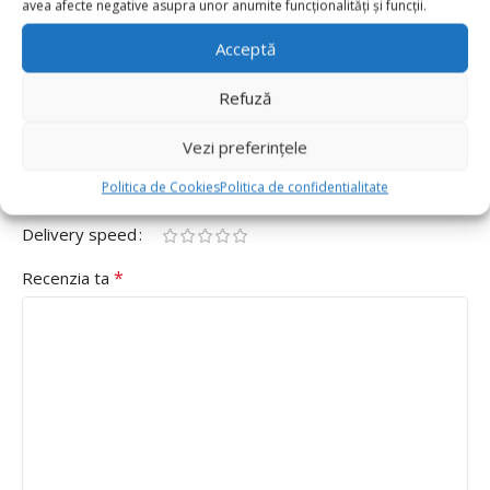
avea afecte negative asupra unor anumite funcționalități și funcții.
Cifra 8 80cm,Rosu”
Acceptă
Adresa ta de email nu va fi publicată.
Câmpurile obligatorii
*
sunt marcate cu
Refuză
*
Evaluarea ta
Vezi preferințele
Value for money
Politica de Cookies
Politica de confidentialitate
Durability
Delivery speed
*
Recenzia ta