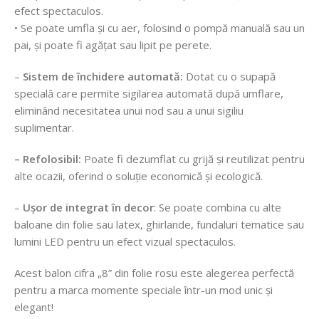
efect spectaculos.
• Se poate umfla și cu aer, folosind o pompă manuală sau un
pai, și poate fi agățat sau lipit pe perete.
–
Sistem de închidere automată:
Dotat cu o supapă
specială care permite sigilarea automată după umflare,
eliminând necesitatea unui nod sau a unui sigiliu
suplimentar.
– Refolosibil:
Poate fi dezumflat cu grijă și reutilizat pentru
alte ocazii, oferind o soluție economică și ecologică.
–
Ușor de integrat în decor
: Se poate combina cu alte
baloane din folie sau latex, ghirlande, fundaluri tematice sau
lumini LED pentru un efect vizual spectaculos.
Acest balon cifra „8” din folie rosu este alegerea perfectă
pentru a marca momente speciale într-un mod unic și
elegant!