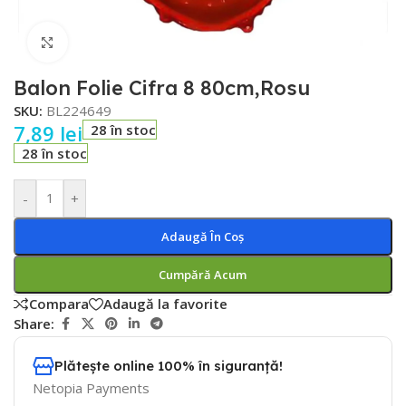
Faceți click pentru a mări
Balon Folie Cifra 8 80cm,Rosu
SKU:
BL224649
7,89
lei
28 în stoc
28 în stoc
-
+
Adaugă În Coș
Cumpără Acum
Compara
Adaugă la favorite
Share:
Plătește online 100% în siguranță!
Netopia Payments