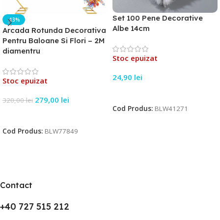
Set 100 Pene Decorative
-13%
Albe 14cm
Arcada Rotunda Decorativa
Pentru Baloane Si Flori – 2M
diamentru
Stoc epuizat
24,90
lei
Stoc epuizat
Citește Mai Mult
279,00
lei
320,00
lei
Cod Produs:
BLW41271
Citește Mai Mult
Cod Produs:
BLW77849
Contact
+40 727 515 212