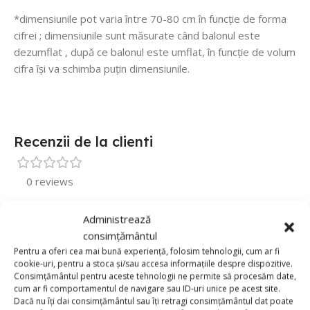
*dimensiunile pot varia între 70-80 cm în funcție de forma
cifrei ; dimensiunile sunt măsurate când balonul este
dezumflat , după ce balonul este umflat, în funcție de volum
cifra își va schimba puțin dimensiunile.
Recenzii de la clienti
0 reviews
0
Administrează
0
consimțământul
0
Pentru a oferi cea mai bună experiență, folosim tehnologii, cum ar fi
cookie-uri, pentru a stoca și/sau accesa informațiile despre dispozitive.
0
Consimțământul pentru aceste tehnologii ne permite să procesăm date,
cum ar fi comportamentul de navigare sau ID-uri unice pe acest site.
0
Dacă nu îți dai consimțământul sau îți retragi consimțământul dat poate
Fii primul care scrii o recenzie pentru „Balon Folie