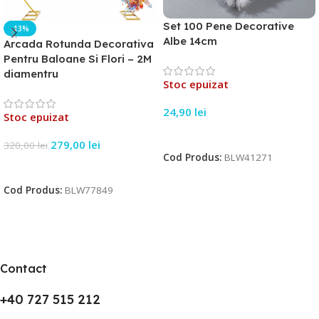
Set 100 Pene Decorative
-13%
Albe 14cm
Arcada Rotunda Decorativa
Pentru Baloane Si Flori – 2M
diamentru
Stoc epuizat
24,90
lei
Stoc epuizat
Citește Mai Mult
279,00
lei
320,00
lei
Cod Produs:
BLW41271
Citește Mai Mult
Cod Produs:
BLW77849
Contact
+40 727 515 212