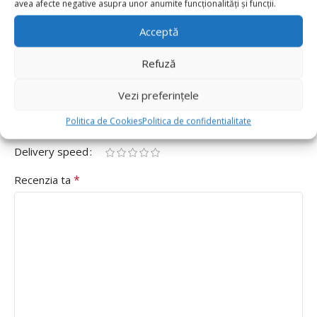
avea afecte negative asupra unor anumite funcționalități și funcții.
Cifra 8 40cm,Mov”
Acceptă
Adresa ta de email nu va fi publicată.
Câmpurile obligatorii
*
sunt marcate cu
Refuză
*
Evaluarea ta
Vezi preferințele
Value for money
Politica de Cookies
Politica de confidentialitate
Durability
Delivery speed
*
Recenzia ta