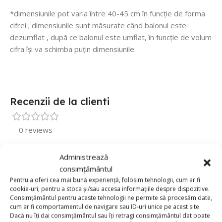
*dimensiunile pot varia între 40-45 cm în funcție de forma
cifrei ; dimensiunile sunt măsurate când balonul este
dezumflat , după ce balonul este umflat, în funcție de volum
cifra își va schimba puțin dimensiunile.
Recenzii de la clienti
0 reviews
0
Administrează
0
consimțământul
0
Pentru a oferi cea mai bună experiență, folosim tehnologii, cum ar fi
cookie-uri, pentru a stoca și/sau accesa informațiile despre dispozitive.
0
Consimțământul pentru aceste tehnologii ne permite să procesăm date,
cum ar fi comportamentul de navigare sau ID-uri unice pe acest site.
0
Dacă nu îți dai consimțământul sau îți retragi consimțământul dat poate
Fii primul care scrii o recenzie pentru „Balon Folie