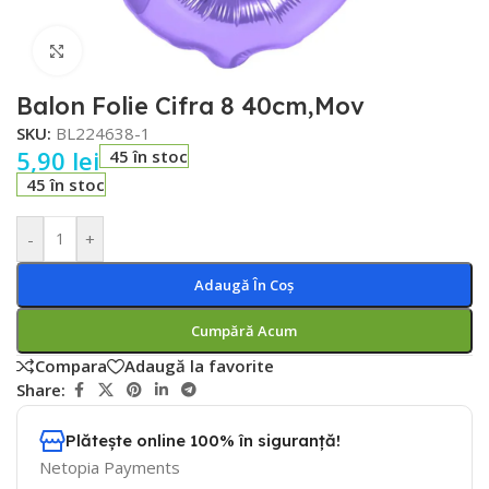
Faceți click pentru a mări
Balon Folie Cifra 8 40cm,Mov
SKU:
BL224638-1
5,90
lei
45 în stoc
45 în stoc
-
+
Adaugă În Coș
Cumpără Acum
Compara
Adaugă la favorite
Share:
Plătește online 100% în siguranță!
Netopia Payments