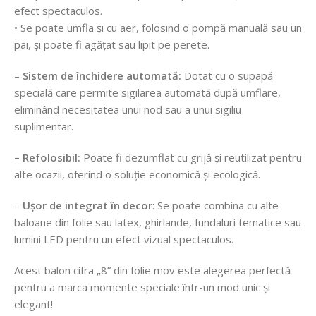
efect spectaculos.
• Se poate umfla și cu aer, folosind o pompă manuală sau un
pai, și poate fi agățat sau lipit pe perete.
–
Sistem de închidere automată:
Dotat cu o supapă
specială care permite sigilarea automată după umflare,
eliminând necesitatea unui nod sau a unui sigiliu
suplimentar.
– Refolosibil:
Poate fi dezumflat cu grijă și reutilizat pentru
alte ocazii, oferind o soluție economică și ecologică.
–
Ușor de integrat în decor
: Se poate combina cu alte
baloane din folie sau latex, ghirlande, fundaluri tematice sau
lumini LED pentru un efect vizual spectaculos.
Acest balon cifra „8” din folie mov este alegerea perfectă
pentru a marca momente speciale într-un mod unic și
elegant!