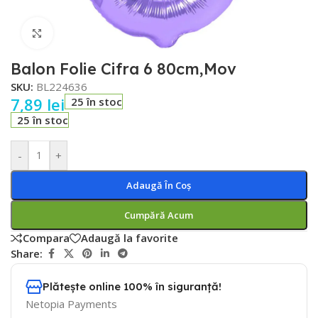
Faceți click pentru a mări
Balon Folie Cifra 6 80cm,Mov
SKU:
BL224636
7,89
lei
25 în stoc
25 în stoc
-
+
Adaugă În Coș
Cumpără Acum
Compara
Adaugă la favorite
Share:
Plătește online 100% în siguranță!
Netopia Payments