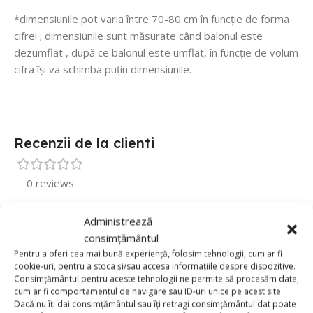
*dimensiunile pot varia între 70-80 cm în funcție de forma
cifrei ; dimensiunile sunt măsurate când balonul este
dezumflat , după ce balonul este umflat, în funcție de volum
cifra își va schimba puțin dimensiunile.
Recenzii de la clienti
0 reviews
0
Administrează
0
consimțământul
0
Pentru a oferi cea mai bună experiență, folosim tehnologii, cum ar fi
cookie-uri, pentru a stoca și/sau accesa informațiile despre dispozitive.
0
Consimțământul pentru aceste tehnologii ne permite să procesăm date,
cum ar fi comportamentul de navigare sau ID-uri unice pe acest site.
0
Dacă nu îți dai consimțământul sau îți retragi consimțământul dat poate
Fii primul care scrii o recenzie pentru „Balon Folie