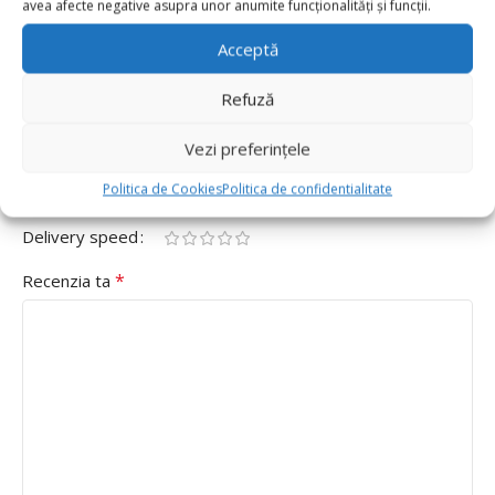
avea afecte negative asupra unor anumite funcționalități și funcții.
Cifra 6 80cm,Mov”
Acceptă
Adresa ta de email nu va fi publicată.
Câmpurile obligatorii
*
sunt marcate cu
Refuză
*
Evaluarea ta
Vezi preferințele
Value for money
Politica de Cookies
Politica de confidentialitate
Durability
Delivery speed
*
Recenzia ta