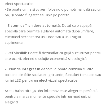
efect spectaculos.
• Se poate umfla și cu aer, folosind o pompă manuală sau un
pai, și poate fi agățat sau lipit pe perete.
–
Sistem de închidere automată:
Dotat cu o supapă
specială care permite sigilarea automată după umflare,
eliminând necesitatea unui nod sau a unui sigiliu
suplimentar.
– Refolosibil:
Poate fi dezumflat cu grijă și reutilizat pentru
alte ocazii, oferind o soluție economică și ecologică.
–
Ușor de integrat în decor
: Se poate combina cu alte
baloane din folie sau latex, ghirlande, fundaluri tematice sau
lumini LED pentru un efect vizual spectaculos.
Acest balon cifra „6” din folie mov este alegerea perfectă
pentru a marca momente speciale într-un mod unic și
elegant!