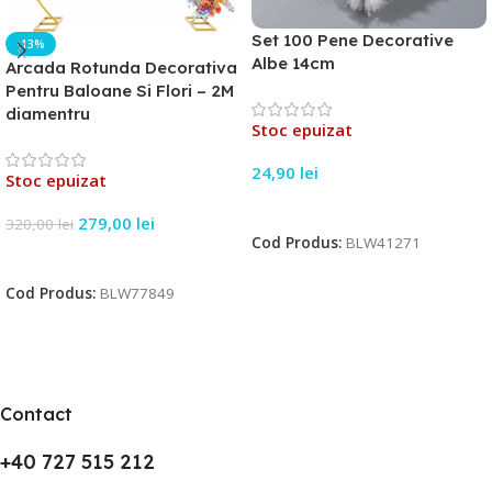
Set 100 Pene Decorative
-13%
Albe 14cm
Arcada Rotunda Decorativa
Pentru Baloane Si Flori – 2M
diamentru
Stoc epuizat
24,90
lei
Stoc epuizat
Citește Mai Mult
279,00
lei
320,00
lei
Cod Produs:
BLW41271
Citește Mai Mult
Cod Produs:
BLW77849
Contact
+40 727 515 212