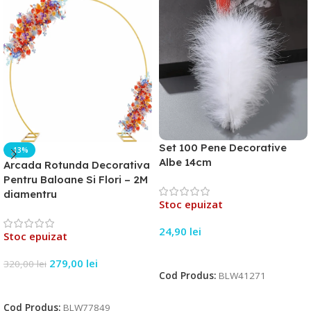
Set 100 Pene Decorative
-13%
Albe 14cm
Arcada Rotunda Decorativa
Pentru Baloane Si Flori – 2M
diamentru
Stoc epuizat
24,90
lei
Stoc epuizat
Citește Mai Mult
279,00
lei
320,00
lei
Cod Produs:
BLW41271
Citește Mai Mult
Cod Produs:
BLW77849