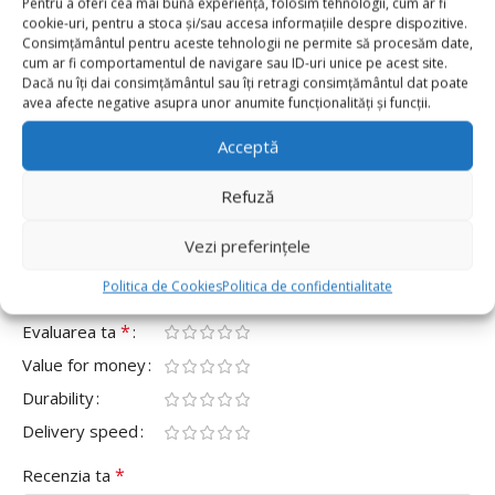
Pentru a oferi cea mai bună experiență, folosim tehnologii, cum ar fi
cookie-uri, pentru a stoca și/sau accesa informațiile despre dispozitive.
0
Consimțământul pentru aceste tehnologii ne permite să procesăm date,
cum ar fi comportamentul de navigare sau ID-uri unice pe acest site.
0
Dacă nu îți dai consimțământul sau îți retragi consimțământul dat poate
0
avea afecte negative asupra unor anumite funcționalități și funcții.
0
Acceptă
0
Fii primul care scrii o recenzie pentru „Balon Folie
Refuză
Cifra 6 40cm, Argintiu”
Vezi preferințele
Adresa ta de email nu va fi publicată.
Câmpurile obligatorii
*
sunt marcate cu
Politica de Cookies
Politica de confidentialitate
*
Evaluarea ta
Value for money
Durability
Delivery speed
*
Recenzia ta