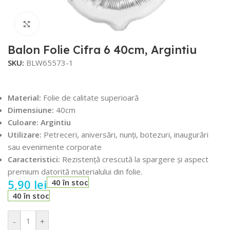
Faceți click pentru a mări
Balon Folie Cifra 6 40cm, Argintiu
SKU:
BLW65573-1
Material:
Folie de calitate superioară
Dimensiune:
40cm
Culoare: Argintiu
Utilizare:
Petreceri, aniversări, nunți, botezuri, inaugurări
sau evenimente corporate
Caracteristici:
Rezistență crescută la spargere și aspect
premium datorită materialului din folie.
5,90
lei
40 în stoc
40 în stoc
-
+