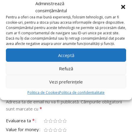
Administrează
consimțământul
Recenzii de la clienti
Pentru a oferi cea mai bună experiență, folosim tehnologii, cum ar fi
cookie-uri, pentru a stoca și/sau accesa informațiile despre dispozitive.
Consimțământul pentru aceste tehnologii ne permite să procesăm date,
0 reviews
cum ar fi comportamentul de navigare sau ID-uri unice pe acest site.
Dacă nu îți dai consimțământul sau îți retragi consimțământul dat poate
0
avea afecte negative asupra unor anumite funcționalități și funcții.
0
Acceptă
0
Refuză
0
0
Vezi preferințele
Fii primul care scrii o recenzie pentru „Balon Folie
Cifra 6 100cm, Crem”
Politica de Cookies
Politica de confidentialitate
Adresa ta de email nu va fi publicată.
Câmpurile obligatorii
*
sunt marcate cu
*
Evaluarea ta
Value for money