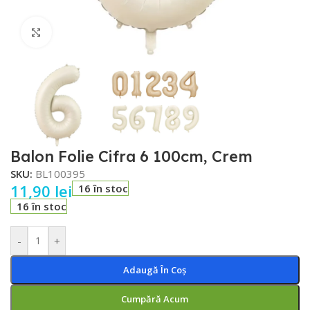
Faceți click pentru a mări
Balon Folie Cifra 6 100cm, Crem
SKU:
BL100395
11,90
lei
16 în stoc
16 în stoc
-
+
Adaugă În Coș
Cumpără Acum