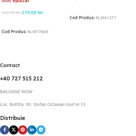
Stoc epuizat
Citește Mai Mult
279,00
lei
320,00
lei
Cod Produs:
BLW41271
Citește Mai Mult
Cod Produs:
BLW77849
Contact
+40 727 515 212
BALOANE WOW
Loc. Bistrita, Str. Stefan Octavian Iosif nr.13
Distribuie