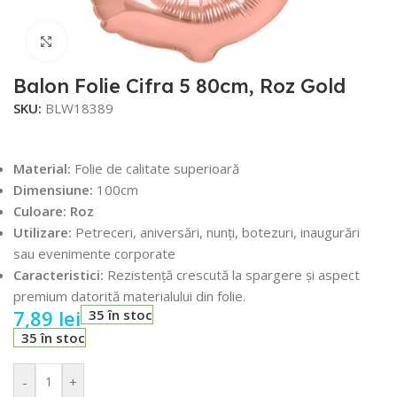
Faceți click pentru a mări
Balon Folie Cifra 5 80cm, Roz Gold
SKU:
BLW18389
Material:
Folie de calitate superioară
Dimensiune:
100cm
Culoare: Roz
Utilizare:
Petreceri, aniversări, nunți, botezuri, inaugurări
sau evenimente corporate
Caracteristici:
Rezistență crescută la spargere și aspect
premium datorită materialului din folie.
7,89
lei
35 în stoc
35 în stoc
-
+