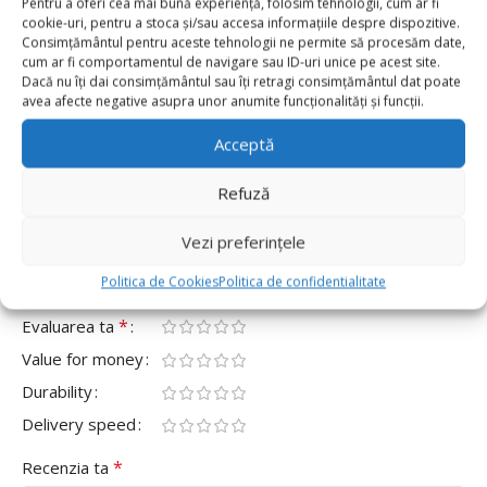
Pentru a oferi cea mai bună experiență, folosim tehnologii, cum ar fi
cookie-uri, pentru a stoca și/sau accesa informațiile despre dispozitive.
0
Consimțământul pentru aceste tehnologii ne permite să procesăm date,
cum ar fi comportamentul de navigare sau ID-uri unice pe acest site.
0
Dacă nu îți dai consimțământul sau îți retragi consimțământul dat poate
0
avea afecte negative asupra unor anumite funcționalități și funcții.
0
Acceptă
0
Fii primul care scrii o recenzie pentru „Balon Folie
Refuză
Cifra 5 80cm, Roz Gold”
Vezi preferințele
Adresa ta de email nu va fi publicată.
Câmpurile obligatorii
*
sunt marcate cu
Politica de Cookies
Politica de confidentialitate
*
Evaluarea ta
Value for money
Durability
Delivery speed
*
Recenzia ta