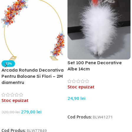
Set 100 Pene Decorative
-13%
Albe 14cm
Arcada Rotunda Decorativa
Pentru Baloane Si Flori – 2M
diamentru
Stoc epuizat
24,90
lei
Stoc epuizat
Citește Mai Mult
279,00
lei
320,00
lei
Cod Produs:
BLW41271
Citește Mai Mult
Cod Produs:
BLW77849