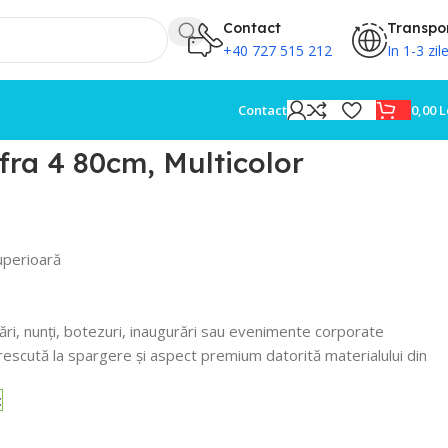
Contact
Transpo
+40 727 515 212
In 1-3 zil
0,00
L
Contact
fra 4 80cm, Multicolor
uperioară
ări, nunți, botezuri, inaugurări sau evenimente corporate
escută la spargere și aspect premium datorită materialului din
c