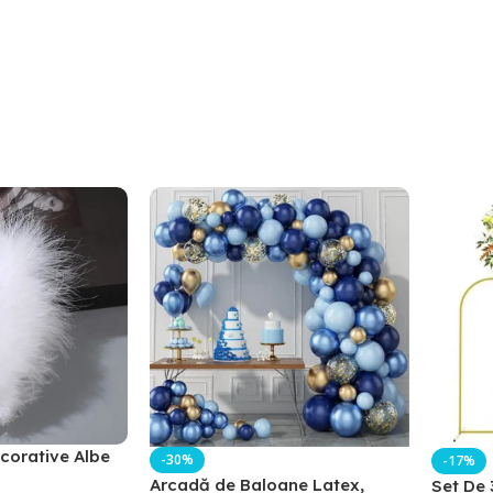
corative Albe
-30%
-17%
Arcadă de Baloane Latex,
Set De 