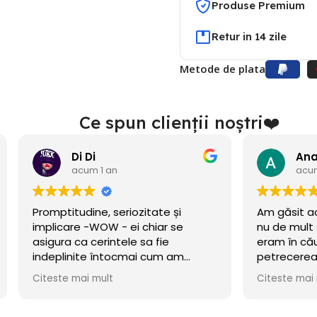
Produse Premium
Retur in 14 zile
Metode de plata
Ce spun clienții noștri❤️
Di Di
acum 1 an
acum 1 an
ptitudine, seriozitate și
Am găsit acest site î
icare -WOW - ei chiar se
nu de mult se deschise
ura ca cerintele sa fie
eram în căutare de b
plinite întocmai cum am
petrecerea băiețelulu
t!
incercat norocul și a m
ste mai mult
Citeste mai mult
Baloanele sunt chiar 
.Calitate/preț wow, di
octombrie încă rezis