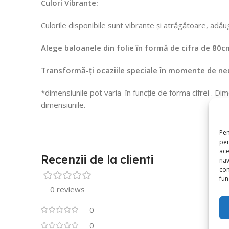
Culori Vibrante:
Culorile disponibile sunt vibrante și atrăgătoare, adă
Alege baloanele din folie în formă de cifra de 80
Transformă-ți ocaziile speciale în momente de neu
*dimensiunile pot varia în funcție de forma cifrei . Di
dimensiunile.
Pen
pen
ace
Recenzii de la clienti
nav
con
func
0 reviews
0
0