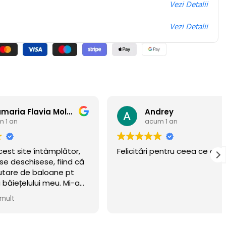
Vezi Detalii
Vezi Detalii
Anamaria Flavia Moldovan
Andrey
acum 1 an
ntâmplător,
Felicitări pentru ceea ce creați!!!
se, fiind că
aloane pt
i meu. Mi-am
eritat.
wow 🏆
n luna
ta! Recomand