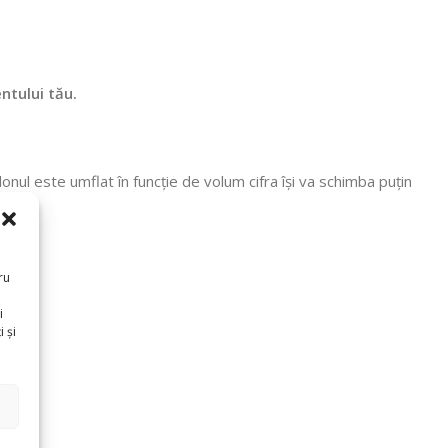
ntului tău.
nul este umflat în funcție de volum cifra își va schimba puțin
ru
i
 și