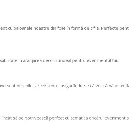
cu mare incredere 💯!
ne faceți copii fericiți
cu siguranță! 🎈
ent cu baloanele noastre din folie în formă de cifra. Perfecte pent
flexibilitate în aranjarea decorului ideal pentru evenimentul tău.
loane sunt durabile și rezistente, asigurându-se că vor rămâne umf
el încât să se potrivească perfect cu tematica oricărui eveniment s