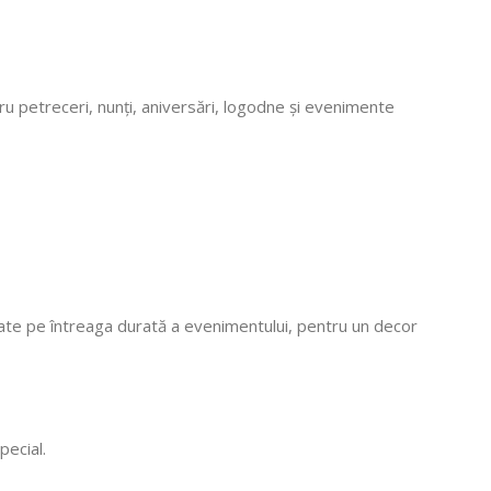
 Mulțumim că
, vom reveni
ru petreceri, nunți, aniversări, logodne și evenimente
late pe întreaga durată a evenimentului, pentru un decor
pecial.