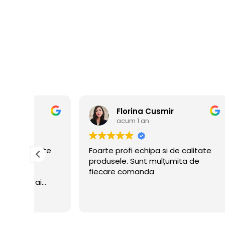
Florina Cusmir
acum 1 an
ate
Foarte profi echipa si de calitate
Prom
produsele. Sunt mulțumita de
impl
fiecare comanda
asig
i
inde
ui
ceru
Cite
flate