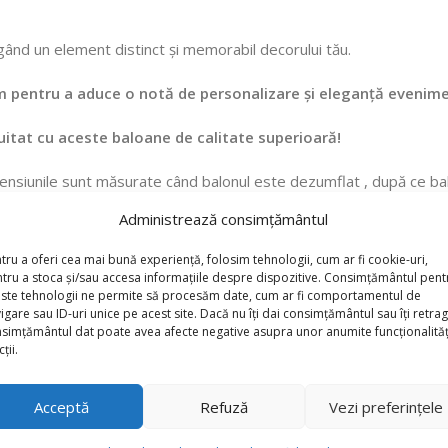
ugând un element distinct și memorabil decorului tău.
cm pentru a aduce o notă de personalizare și eleganță evenime
itat cu aceste baloane de calitate superioară!
mensiunile sunt măsurate când balonul este dezumflat , după ce balo
Administrează consimțământul
tru a oferi cea mai bună experiență, folosim tehnologii, cum ar fi cookie-uri,
tru a stoca și/sau accesa informațiile despre dispozitive. Consimțământul pent
ste tehnologii ne permite să procesăm date, cum ar fi comportamentul de
igare sau ID-uri unice pe acest site. Dacă nu îți dai consimțământul sau îți retrag
simțământul dat poate avea afecte negative asupra unor anumite funcționalități
ții.
Acceptă
Refuză
Vezi preferințele