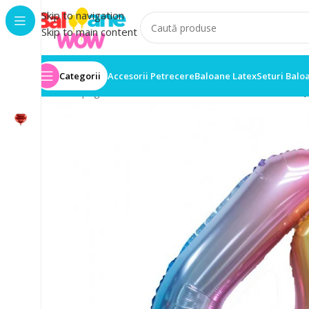
Skip to navigation
Skip to main content
Categorii
Accesorii Petrecere
Baloane Latex
Seturi Balo
Prima pagină
/
Baloane folie
/
Balon Folie Cifra 4 80cm,