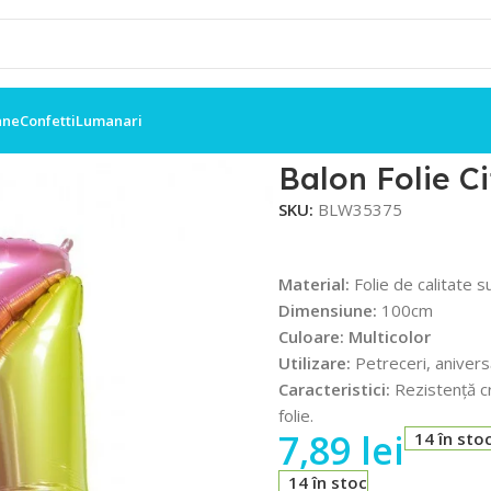
ane
Confetti
Lumanari
 Multicolor
Balon Folie Ci
SKU:
BLW35375
Material:
Folie de calitate s
Dimensiune:
100cm
Culoare: Multicolor
Utilizare:
Petreceri, anivers
Caracteristici:
Rezistență cr
folie.
7,89
lei
14 în sto
14 în stoc