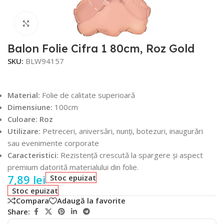
Faceți click pentru a mări
Balon Folie Cifra 1 80cm, Roz Gold
SKU:
BLW94157
Material:
Folie de calitate superioară
Dimensiune:
100cm
Culoare: Roz
Utilizare:
Petreceri, aniversări, nunți, botezuri, inaugurări
sau evenimente corporate
Caracteristici:
Rezistență crescută la spargere și aspect
premium datorită materialului din folie.
7,89
lei
Stoc epuizat
Stoc epuizat
Compara
Adaugă la favorite
Share: