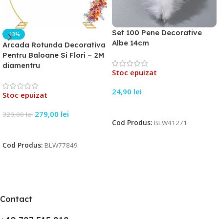
Set 100 Pene Decorative
-13%
Albe 14cm
Arcada Rotunda Decorativa
Pentru Baloane Si Flori – 2M
diamentru
Stoc epuizat
24,90
lei
Stoc epuizat
Citește Mai Mult
279,00
lei
320,00
lei
Cod Produs:
BLW41271
Citește Mai Mult
Cod Produs:
BLW77849
Contact