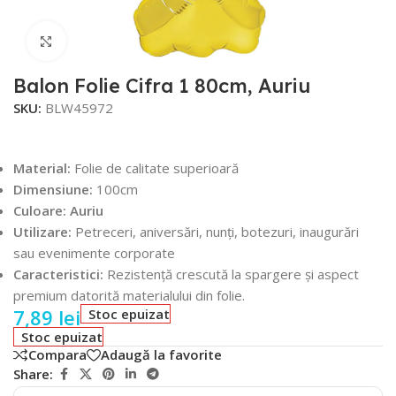
Faceți click pentru a mări
Balon Folie Cifra 1 80cm, Auriu
SKU:
BLW45972
Material:
Folie de calitate superioară
Dimensiune:
100cm
Culoare: Auriu
Utilizare:
Petreceri, aniversări, nunți, botezuri, inaugurări
sau evenimente corporate
Caracteristici:
Rezistență crescută la spargere și aspect
premium datorită materialului din folie.
7,89
lei
Stoc epuizat
Stoc epuizat
Compara
Adaugă la favorite
Share: