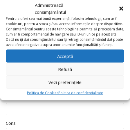
Value for money
Administrează
Durability
consimțământul
Delivery speed
Pentru a oferi cea mai bună experiență, folosim tehnologii, cum ar fi
cookie-uri, pentru a stoca și/sau accesa informațiile despre dispozitive.
Consimțământul pentru aceste tehnologii ne permite să procesăm date,
*
Recenzia ta
cum ar fi comportamentul de navigare sau ID-uri unice pe acest site.
Dacă nu îți dai consimțământul sau îți retragi consimțământul dat poate
avea afecte negative asupra unor anumite funcționalități și funcții.
Acceptă
Refuză
Vezi preferințele
Politica de Cookies
Politica de confidentialitate
Pros
Cons