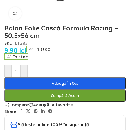
Faceți click pentru a mări
Balon Folie Cască Formula Racing –
50,5×56 cm
SKU:
BF283
9,90
lei
41 în stoc
41 în stoc
-
+
Adaugă În Coș
Cumpără Acum
Compara
Adaugă la favorite
Share:
Plătește online 100% în siguranță!