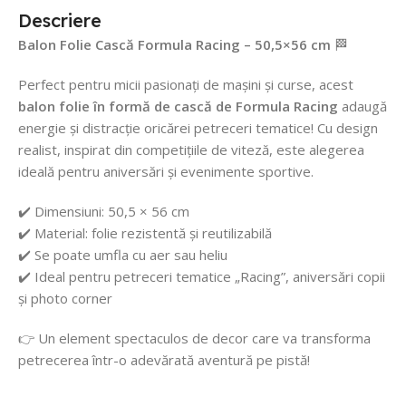
Descriere
Balon Folie Cască Formula Racing – 50,5×56 cm
🏁
Perfect pentru micii pasionați de mașini și curse, acest
balon folie în formă de cască de Formula Racing
adaugă
energie și distracție oricărei petreceri tematice! Cu design
realist, inspirat din competițiile de viteză, este alegerea
ideală pentru aniversări și evenimente sportive.
✔️ Dimensiuni: 50,5 × 56 cm
✔️ Material: folie rezistentă și reutilizabilă
✔️ Se poate umfla cu aer sau heliu
✔️ Ideal pentru petreceri tematice „Racing”, aniversări copii
și photo corner
👉 Un element spectaculos de decor care va transforma
petrecerea într-o adevărată aventură pe pistă!