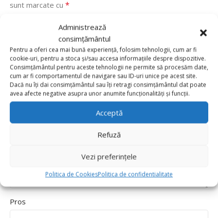
*
sunt marcate cu
*
Evaluarea ta
Administrează
consimțământul
Value for money
Pentru a oferi cea mai bună experiență, folosim tehnologii, cum ar fi
Durability
cookie-uri, pentru a stoca și/sau accesa informațiile despre dispozitive.
Consimțământul pentru aceste tehnologii ne permite să procesăm date,
Delivery speed
cum ar fi comportamentul de navigare sau ID-uri unice pe acest site.
Dacă nu îți dai consimțământul sau îți retragi consimțământul dat poate
*
Recenzia ta
avea afecte negative asupra unor anumite funcționalități și funcții.
Acceptă
Refuză
Vezi preferințele
Politica de Cookies
Politica de confidentialitate
Pros