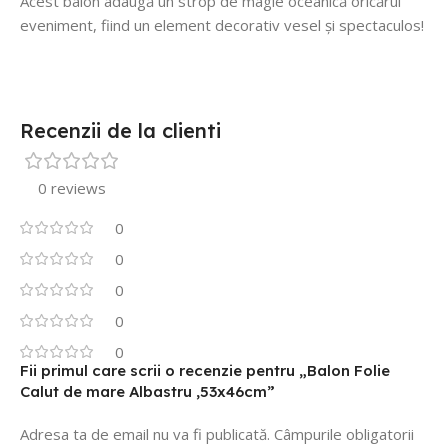
Acest balon adaugă un strop de magie oceanică oricărui
eveniment, fiind un element decorativ vesel și spectaculos!
Recenzii de la clienti
0 reviews
0
0
0
0
0
Fii primul care scrii o recenzie pentru „Balon Folie
Calut de mare Albastru ,53x46cm”
Adresa ta de email nu va fi publicată.
Câmpurile obligatorii