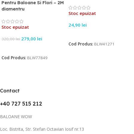
Pentru Baloane Si Flori – 2M
diamentru
Stoc epuizat
24,90
lei
Stoc epuizat
Citește Mai Mult
279,00
lei
320,00
lei
Cod Produs:
BLW41271
Citește Mai Mult
Cod Produs:
BLW77849
Contact
+40 727 515 212
BALOANE WOW
Loc. Bistrita, Str. Stefan Octavian Iosif nr.13