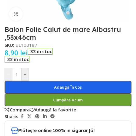
Faceți click pentru a mări
Balon Folie Calut de mare Albastru
,53x46cm
SKU:
BL100187
8,90
lei
33 în stoc
33 în stoc
-
+
Adaugă În Coș
Cumpără Acum
Compara
Adaugă la favorite
Share:
Plătește online 100% în siguranță!