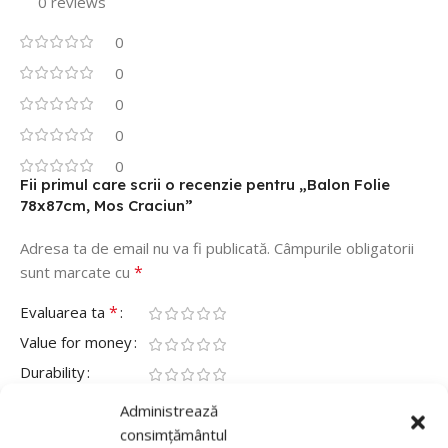
0 reviews
0
0
0
0
0
Fii primul care scrii o recenzie pentru „Balon Folie
78x87cm, Mos Craciun”
Adresa ta de email nu va fi publicată.
Câmpurile obligatorii
*
sunt marcate cu
*
Evaluarea ta
Value for money
Durability
Delivery speed
Administrează
consimțământul
*
Recenzia ta