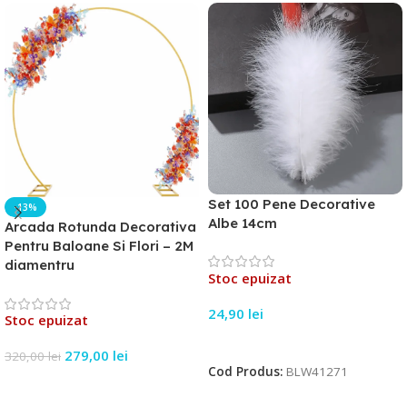
Set 100 Pene Decorative
-13%
Albe 14cm
Arcada Rotunda Decorativa
Pentru Baloane Si Flori – 2M
diamentru
Stoc epuizat
24,90
lei
Stoc epuizat
Citește Mai Mult
279,00
lei
320,00
lei
Cod Produs:
BLW41271
Citește Mai Mult