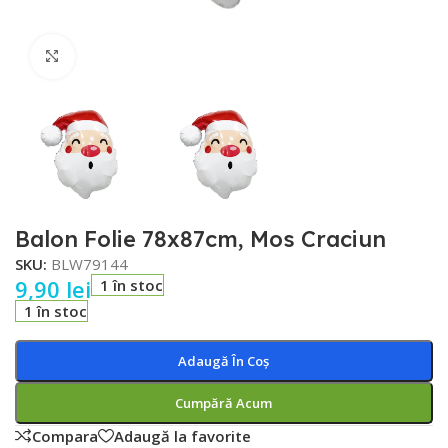
Faceți click pentru a mări
Balon Folie 78x87cm, Mos Craciun
SKU:
BLW79144
9,90
lei
1 în stoc
1 în stoc
Adaugă În Coș
Cumpără Acum
Compara
Adaugă la favorite