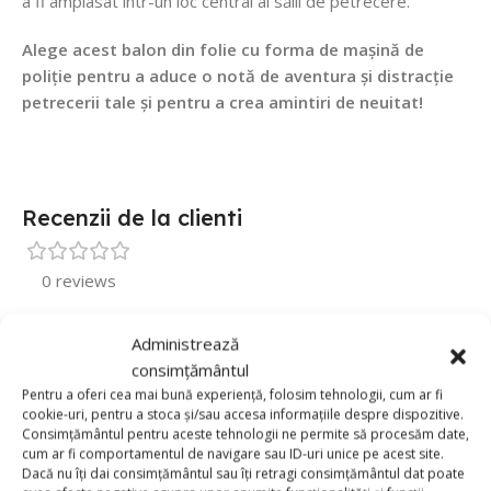
a fi amplasat într-un loc central al sălii de petrecere.
Alege acest balon din folie cu forma de mașină de
poliție pentru a aduce o notă de aventura și distracție
petrecerii tale și pentru a crea amintiri de neuitat!
Recenzii de la clienti
0 reviews
0
Administrează
0
consimțământul
0
Pentru a oferi cea mai bună experiență, folosim tehnologii, cum ar fi
cookie-uri, pentru a stoca și/sau accesa informațiile despre dispozitive.
0
Consimțământul pentru aceste tehnologii ne permite să procesăm date,
cum ar fi comportamentul de navigare sau ID-uri unice pe acest site.
0
Dacă nu îți dai consimțământul sau îți retragi consimțământul dat poate
Fii primul care scrii o recenzie pentru „Balon Folie