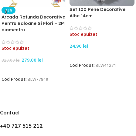
Set 100 Pene Decorative
-13%
Albe 14cm
Arcada Rotunda Decorativa
Pentru Baloane Si Flori – 2M
diamentru
Stoc epuizat
24,90
lei
Stoc epuizat
Citește Mai Mult
279,00
lei
320,00
lei
Cod Produs:
BLW41271
Citește Mai Mult
Cod Produs:
BLW77849
Contact
+40 727 515 212