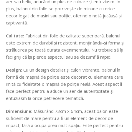
aer sau heliu, aducând un plus de culoare și entuziasm. În
plus, balonul din folie se potrivește de minune cu orice
decor legat de mașini sau poliție, oferind o notă jucăușă și
captivantă.
Calitate:
Fabricat din folie de calitate superioară, balonul
este extrem de durabil și rezistent, menținându-și forma și
strălucirea pe toată durata evenimentului. Nu trebuie să îți
faci griji că își pierde aspectul sau se dezumflă rapid.
Design:
Cu un design detaliat și culori vibrante, balonul în
formă de mașină de poliție este decorat cu elemente care
imită cu fidelitate o mașină de poliție reală. Acest aspect îl
face perfect pentru a aduce un aer de autenticitate și
entuziasm la orice petrecere tematică.
Dimensiune:
Măsurând 73cm x 64cm, acest balon este
suficient de mare pentru a fi un element de decor de
impact, fără a ocupa prea mult spațiu. Este perfect pentru