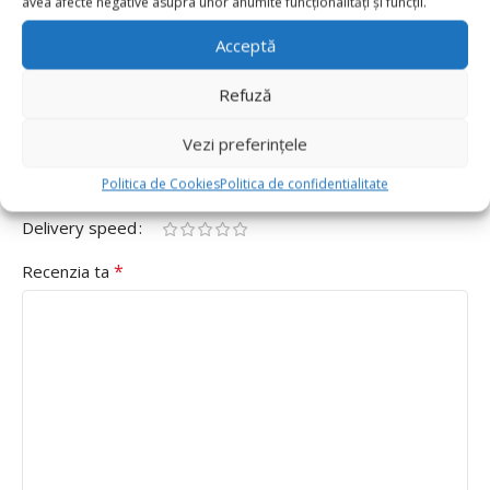
avea afecte negative asupra unor anumite funcționalități și funcții.
73cm x 64cm, Masina De Politie”
Acceptă
Adresa ta de email nu va fi publicată.
Câmpurile obligatorii
*
sunt marcate cu
Refuză
*
Evaluarea ta
Vezi preferințele
Value for money
Politica de Cookies
Politica de confidentialitate
Durability
Delivery speed
*
Recenzia ta