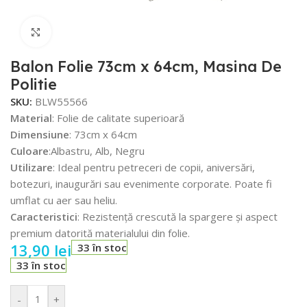
Faceți click pentru a mări
Balon Folie 73cm x 64cm, Masina De
Politie
SKU:
BLW55566
Material
: Folie de calitate superioară
Dimensiune
: 73cm x 64cm
Culoare
:Albastru, Alb, Negru
Utilizare
: Ideal pentru petreceri de copii, aniversări,
botezuri, inaugurări sau evenimente corporate. Poate fi
umflat cu aer sau heliu.
Caracteristici
: Rezistență crescută la spargere și aspect
premium datorită materialului din folie.
13,90
lei
33 în stoc
33 în stoc
-
+