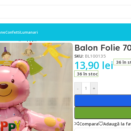
ane
Confetti
Lumanari
ulet Roz ,,Happy,,
Balon Folie 7
SKU:
BL100135
13,90
lei
36 în s
36 în stoc
-
+
Compara
Adaugă la fa