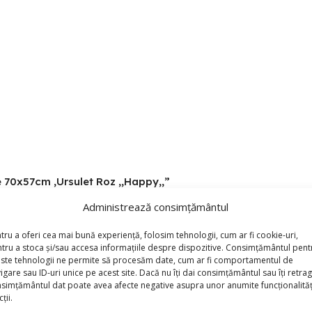
ie 70x57cm ,Ursulet Roz ,,Happy,,”
Administrează consimțământul
*
torii sunt marcate cu
tru a oferi cea mai bună experiență, folosim tehnologii, cum ar fi cookie-uri,
tru a stoca și/sau accesa informațiile despre dispozitive. Consimțământul pent
ste tehnologii ne permite să procesăm date, cum ar fi comportamentul de
igare sau ID-uri unice pe acest site. Dacă nu îți dai consimțământul sau îți retrag
simțământul dat poate avea afecte negative asupra unor anumite funcționalități
ții.