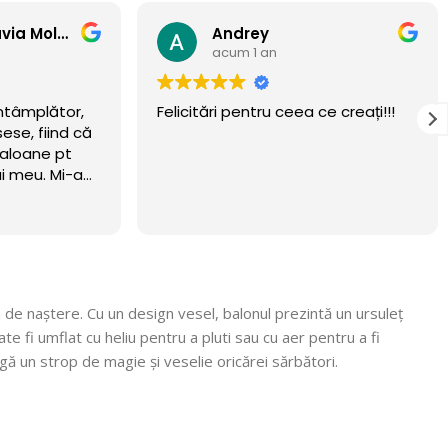
Anamaria Flavia Moldovan
Andrey
acum 1 an
ntâmplător,
Felicitări pentru ceea ce creați!!!
se, fiind că
aloane pt
i meu. Mi-am
eritat.
wow 🏆
n luna
ta! Recomand
 Mulțumim că
, vom reveni
a de naștere. Cu un design vesel, balonul prezintă un ursuleț
te fi umflat cu heliu pentru a pluti sau cu aer pentru a fi
gă un strop de magie și veselie oricărei sărbători.