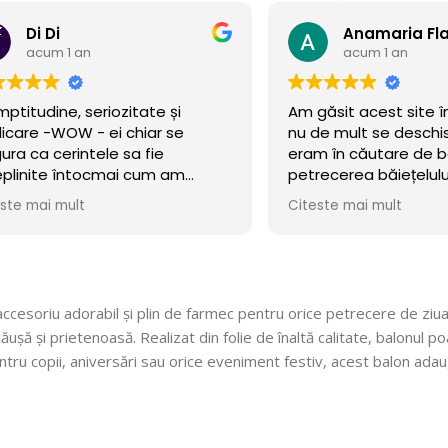
Di Di
acum 1 an
acum 1 an
ptitudine, seriozitate și
Am găsit acest site î
icare -WOW - ei chiar se
nu de mult se deschise
ura ca cerintele sa fie
eram în căutare de b
plinite întocmai cum am
petrecerea băiețelulu
t!
incercat norocul și a m
ste mai mult
Citeste mai mult
Baloanele sunt chiar 
.Calitate/preț wow, di
octombrie încă rezis
cu mare incredere 💯!
ne faceți copii fericiți
 accesoriu adorabil și plin de farmec pentru orice petrecere de ziu
cu siguranță! 🎈
șă și prietenoasă. Realizat din folie de înaltă calitate, balonul poa
entru copii, aniversări sau orice eveniment festiv, acest balon adau