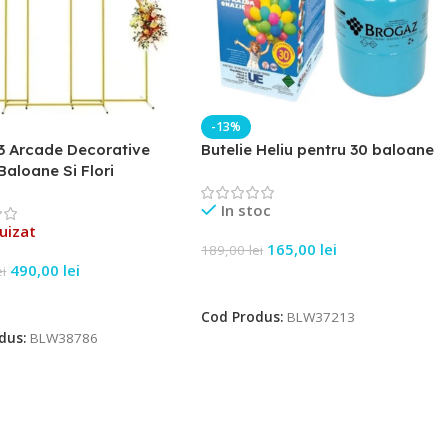
-13%
3 Arcade Decorative
Butelie Heliu pentru 30 baloane
Baloane Si Flori
In stoc
uizat
165,00
lei
189,00
lei
490,00
lei
ei
Adaugă În Coș
e Mai Mult
Cod Produs:
BLW37213
dus:
BLW38786