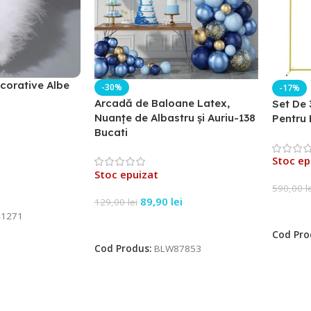
corative Albe
-30%
-17%
Arcadă de Baloane Latex,
Set De 
Nuanțe de Albastru și Auriu-138
Pentru 
Bucati
Stoc ep
Stoc epuizat
590,00
l
89,90
lei
129,00
lei
Citeșt
1271
Citește Mai Mult
Cod Pro
Cod Produs:
BLW87853