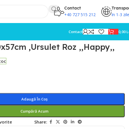
Contact
Transpo
+40 727 515 212
In 1-3 zil
0,00
L
Contact
0x57cm ,Ursulet Roz ,,Happy,,
toc
Adaugă În Coș
Cumpără Acum
vorite
Share: