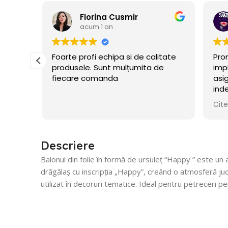
Florina Cusmir
acum 1 an
ate
Foarte profi echipa si de calitate
Prom
produsele. Sunt mulțumita de
impl
fiecare comanda
asig
i
inde
ui
ceru
Cite
flate
Descriere
Balonul din folie în formă de ursuleț “Happy ” este un
drăgălaș cu inscripția „Happy”, creând o atmosferă jucău
utilizat în decoruri tematice. Ideal pentru petreceri p