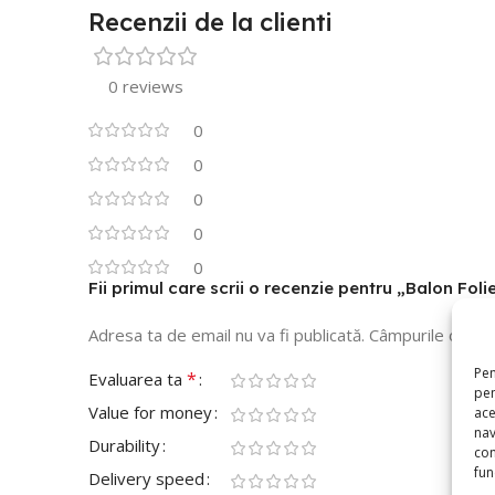
Recenzii de la clienti
0 reviews
0
0
0
0
0
Fii primul care scrii o recenzie pentru „Balon Fol
Adresa ta de email nu va fi publicată.
Câmpurile obliga
Pen
*
Evaluarea ta
pen
Value for money
ace
nav
Durability
con
func
Delivery speed