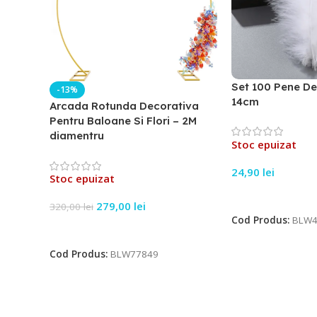
Set 100 Pene De
-13%
14cm
Arcada Rotunda Decorativa
Pentru Baloane Si Flori – 2M
diamentru
Stoc epuizat
24,90
lei
Stoc epuizat
Citește Mai Mult
279,00
lei
320,00
lei
Cod Produs:
BLW4
Citește Mai Mult
Cod Produs:
BLW77849