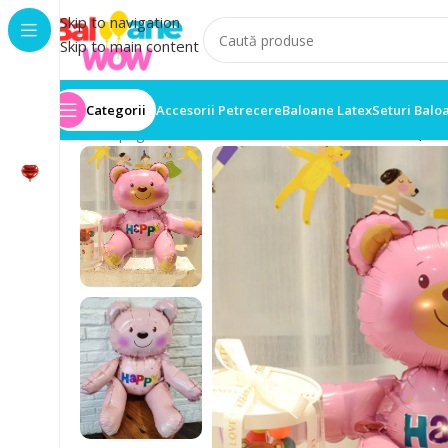
Skip to navigation
Skip to main content
Categorii
Accesorii Petrecere
Baloane Latex
Seturi Balo
Prima pagină
/
Baloane folie
/
Balon Folie 70x57cm ,Urs