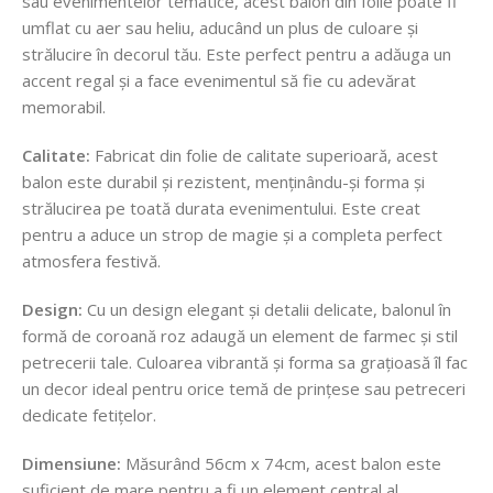
sau evenimentelor tematice, acest balon din folie poate fi
umflat cu aer sau heliu, aducând un plus de culoare și
strălucire în decorul tău. Este perfect pentru a adăuga un
accent regal și a face evenimentul să fie cu adevărat
memorabil.
Calitate:
Fabricat din folie de calitate superioară, acest
balon este durabil și rezistent, menținându-și forma și
strălucirea pe toată durata evenimentului. Este creat
pentru a aduce un strop de magie și a completa perfect
atmosfera festivă.
Design:
Cu un design elegant și detalii delicate, balonul în
formă de coroană roz adaugă un element de farmec și stil
petrecerii tale. Culoarea vibrantă și forma sa grațioasă îl fac
un decor ideal pentru orice temă de prințese sau petreceri
dedicate fetițelor.
Dimensiune:
Măsurând 56cm x 74cm, acest balon este
suficient de mare pentru a fi un element central al