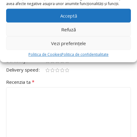
Fii primul care scrii o recenzie pentru „Balon Folie
avea afecte negative asupra unor anumite funcționalități și funcții.
56cm x 74cm, Coroana Roz”
Acceptă
Adresa ta de email nu va fi publicată.
Câmpurile obligatorii
Refuză
*
sunt marcate cu
*
Evaluarea ta
Vezi preferințele
Value for money
Politica de Cookies
Politica de confidentialitate
Durability
Delivery speed
*
Recenzia ta