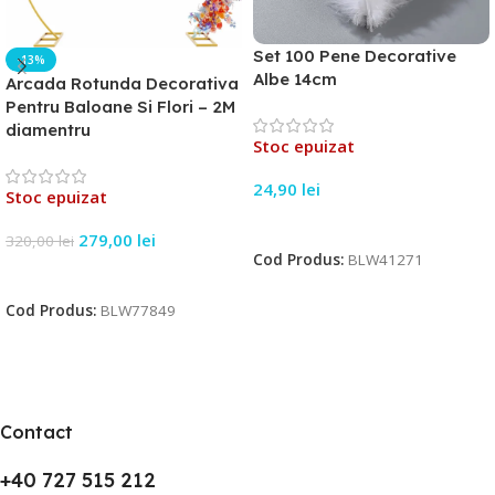
Set 100 Pene Decorative
-13%
Albe 14cm
Arcada Rotunda Decorativa
Pentru Baloane Si Flori – 2M
diamentru
Stoc epuizat
24,90
lei
Stoc epuizat
Citește Mai Mult
279,00
lei
320,00
lei
Cod Produs:
BLW41271
Citește Mai Mult
Cod Produs:
BLW77849
Contact
+40 727 515 212