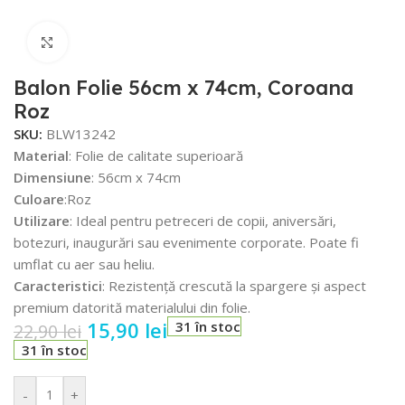
Faceți click pentru a mări
Balon Folie 56cm x 74cm, Coroana
Roz
SKU:
BLW13242
Material
: Folie de calitate superioară
Dimensiune
: 56cm x 74cm
Culoare
:Roz
Utilizare
: Ideal pentru petreceri de copii, aniversări,
botezuri, inaugurări sau evenimente corporate. Poate fi
umflat cu aer sau heliu.
Caracteristici
: Rezistență crescută la spargere și aspect
premium datorită materialului din folie.
15,90
lei
31 în stoc
22,90
lei
31 în stoc
-
+