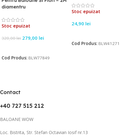
Pentru Baloane Si Flori – 2M
diamentru
Stoc epuizat
24,90
lei
Stoc epuizat
Citește Mai Mult
279,00
lei
320,00
lei
Cod Produs:
BLW41271
Citește Mai Mult
Cod Produs:
BLW77849
Contact
+40 727 515 212
BALOANE WOW
Loc. Bistrita, Str. Stefan Octavian Iosif nr.13