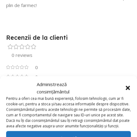
plin de farmec!
Recenzii de la clienti
0 reviews
0
0
Administrează
0
consimțământul
0
Pentru a oferi cea mai bună experiență, folosim tehnologii, cum ar fi
cookie-uri, pentru a stoca și/sau accesa informațiile despre dispozitive.
0
Consimțământul pentru aceste tehnologii ne permite să procesăm date,
Fii primul care scrii o recenzie pentru „Balon Folie
cum ar fi comportamentul de navigare sau ID-uri unice pe acest site.
55cm x 90cm, Alba Ca Zapada”
Dacă nu îți dai consimțământul sau îți retragi consimțământul dat poate
avea afecte negative asupra unor anumite funcționalități și funcții.
Adresa ta de email nu va fi publicată.
Câmpurile obligatorii