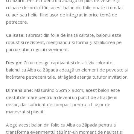
Utilizare:
Perfect pentru a adăuga un plus de veselie și
culoare decorului tău, acest balon din folie poate fi umflat
cu aer sau heliu, fiind ușor de integrat în orice temă de
petrecere.
Calitate:
Fabricat din folie de înaltă calitate, balonul este
robust și rezistent, menținându-și forma și strălucirea pe
parcursul întregului eveniment.
Design:
Cu un design captivant și detalii viu colorate,
balonul cu Alba ca Zăpada adaugă un element de poveste și
încântare petrecerii tale, atrăgând atenția tuturor invitaților.
Dimensiune:
Măsurând 55cm x 90cm, acest balon este
destul de mare pentru a deveni un punct de atracție în
decor, dar suficient de compact pentru a fi ușor de
manevrat și plasat.
Alege acest balon din folie cu Alba ca Zăpada pentru a
transforma evenimentul tău într-un moment de neuitat și