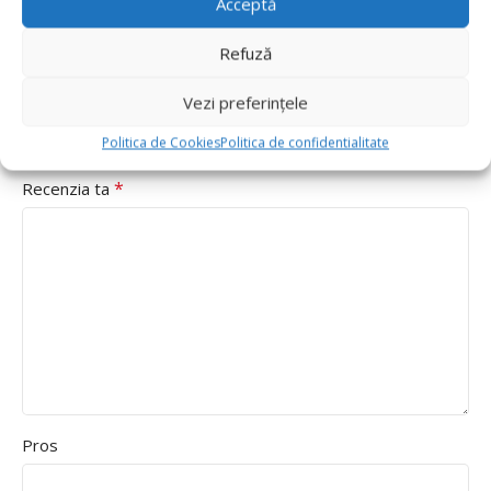
*
sunt marcate cu
Acceptă
*
Evaluarea ta
Refuză
Value for money
Vezi preferințele
Durability
Politica de Cookies
Politica de confidentialitate
Delivery speed
*
Recenzia ta
Pros