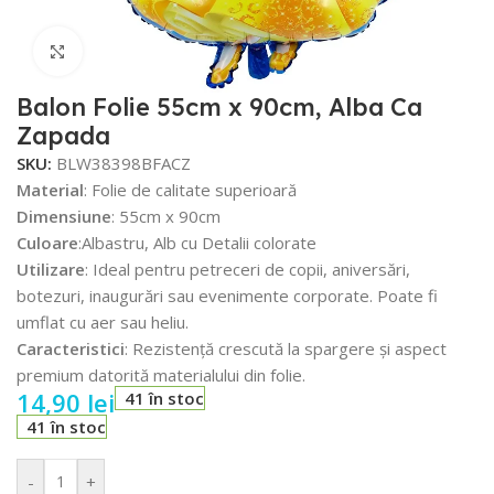
Faceți click pentru a mări
Balon Folie 55cm x 90cm, Alba Ca
Zapada
SKU:
BLW38398BFACZ
Material
: Folie de calitate superioară
Dimensiune
: 55cm x 90cm
Culoare
:Albastru, Alb cu Detalii colorate
Utilizare
: Ideal pentru petreceri de copii, aniversări,
botezuri, inaugurări sau evenimente corporate. Poate fi
umflat cu aer sau heliu.
Caracteristici
: Rezistență crescută la spargere și aspect
premium datorită materialului din folie.
14,90
lei
41 în stoc
41 în stoc
-
+