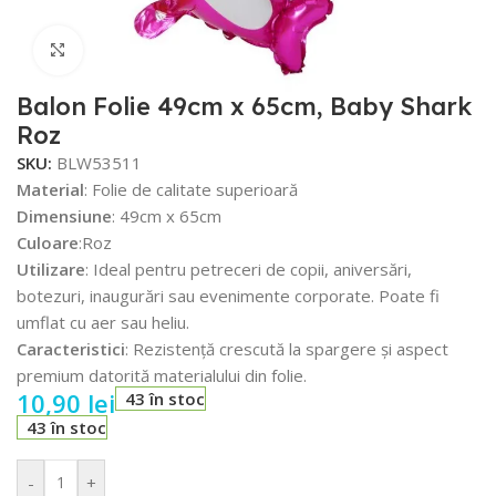
Faceți click pentru a mări
Balon Folie 49cm x 65cm, Baby Shark
Roz
SKU:
BLW53511
Material
: Folie de calitate superioară
Dimensiune
: 49cm x 65cm
Culoare
:Roz
Utilizare
: Ideal pentru petreceri de copii, aniversări,
botezuri, inaugurări sau evenimente corporate. Poate fi
umflat cu aer sau heliu.
Caracteristici
: Rezistență crescută la spargere și aspect
premium datorită materialului din folie.
10,90
lei
43 în stoc
43 în stoc
-
+