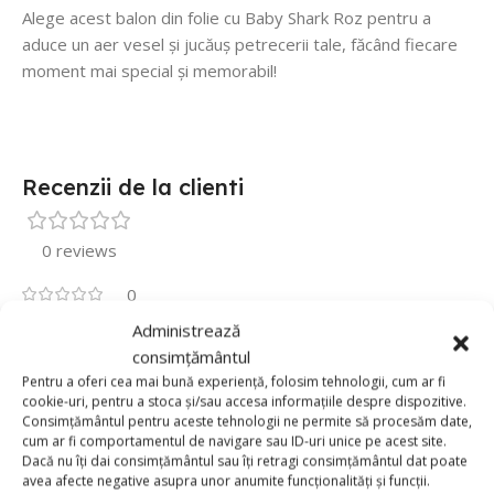
Alege acest balon din folie cu Baby Shark Roz pentru a
aduce un aer vesel și jucăuș petrecerii tale, făcând fiecare
moment mai special și memorabil!
Recenzii de la clienti
0 reviews
0
0
Administrează
consimțământul
0
Pentru a oferi cea mai bună experiență, folosim tehnologii, cum ar fi
0
cookie-uri, pentru a stoca și/sau accesa informațiile despre dispozitive.
Consimțământul pentru aceste tehnologii ne permite să procesăm date,
0
cum ar fi comportamentul de navigare sau ID-uri unice pe acest site.
Fii primul care scrii o recenzie pentru „Balon Folie
Dacă nu îți dai consimțământul sau îți retragi consimțământul dat poate
49cm x 65cm, Baby Shark Roz”
avea afecte negative asupra unor anumite funcționalități și funcții.