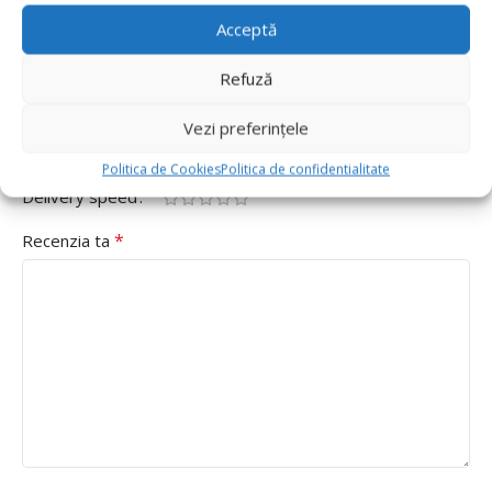
Adresa ta de email nu va fi publicată.
Câmpurile obligatorii
Acceptă
*
sunt marcate cu
Refuză
*
Evaluarea ta
Vezi preferințele
Value for money
Durability
Politica de Cookies
Politica de confidentialitate
Delivery speed
*
Recenzia ta