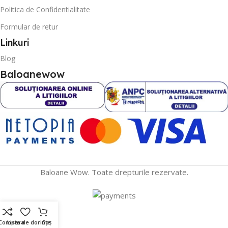
Politica de Confidentialitate
Formular de retur
Linkuri
Blog
Baloanewow
Baloane Wow. Toate drepturile rezervate.
Compara
Lista de dorințe
Coș