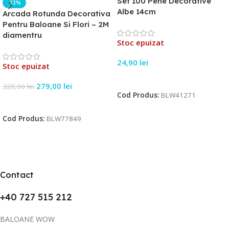
Set 100 Pene Decorative
-13%
Albe 14cm
Arcada Rotunda Decorativa
Pentru Baloane Si Flori – 2M
diamentru
Stoc epuizat
24,90
lei
Stoc epuizat
Citește Mai Mult
279,00
lei
320,00
lei
Cod Produs:
BLW41271
Citește Mai Mult
Cod Produs:
BLW77849
Contact
+40 727 515 212
BALOANE WOW