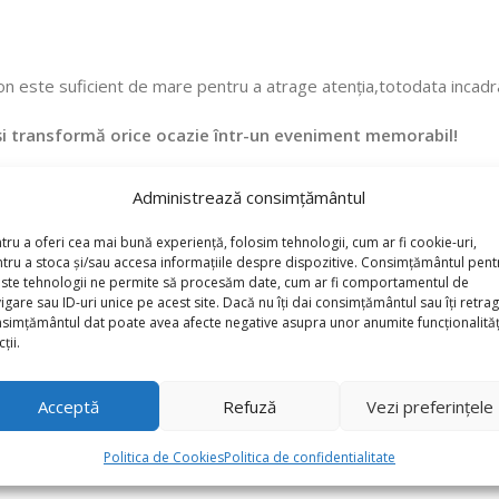
lon este suficient de mare pentru a atrage atenția,totodata incadr
 și transformă orice ocazie într-un eveniment memorabil!
Administrează consimțământul
tru a oferi cea mai bună experiență, folosim tehnologii, cum ar fi cookie-uri,
tru a stoca și/sau accesa informațiile despre dispozitive. Consimțământul pent
ste tehnologii ne permite să procesăm date, cum ar fi comportamentul de
igare sau ID-uri unice pe acest site. Dacă nu îți dai consimțământul sau îți retrag
simțământul dat poate avea afecte negative asupra unor anumite funcționalități
ții.
Acceptă
Refuză
Vezi preferințele
Politica de Cookies
Politica de confidentialitate