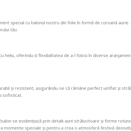
ne faceți copii fericiți
cu siguranță! 🎈
ment special cu balonul nostru din folie în formă de coroană auri
ului tău.
cu heliu, oferindu-ți flexibilitatea de a-l folosi în diverse aranjam
 durabil și rezistent, asigurându-se că rămâne perfect umflat și str
 sofisticat.
 balon se evidențiază prin detalii aurii strălucitoare și forme rot
bra momente speciale și pentru a crea o atmosferă festivă deosebi