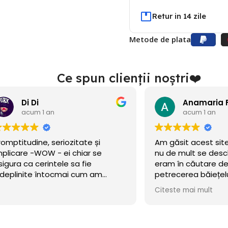
Retur in 14 zile
Metode de plata
Ce spun clienții noștri❤️
Di Di
acum 1 an
acum 1 an
ptitudine, seriozitate și
Am găsit acest site î
icare -WOW - ei chiar se
nu de mult se deschise
ura ca cerintele sa fie
eram în căutare de b
plinite întocmai cum am
petrecerea băiețelulu
t!
incercat norocul și a m
Citeste mai mult
Baloanele sunt chiar 
.Calitate/preț wow, di
octombrie încă rezis
cu mare incredere 💯!