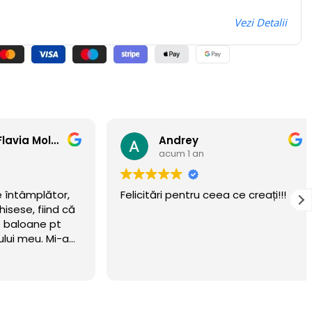
Vezi Detalii
Anamaria Flavia Moldovan
Andrey
acum 1 an
ntâmplător,
Felicitări pentru ceea ce creați!!!
se, fiind că
aloane pt
i meu. Mi-am
eritat.
wow 🏆
n luna
ta! Recomand
 Mulțumim că