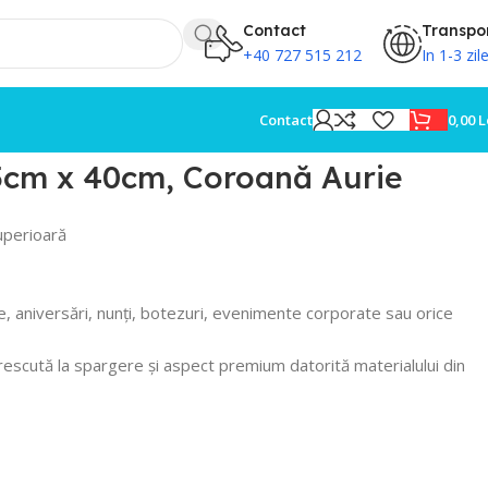
Contact
Transpo
+40 727 515 212
In 1-3 zil
0,00
L
Contact
5cm x 40cm, Coroană Aurie
uperioară
, aniversări, nunți, botezuri, evenimente corporate sau orice
escută la spargere și aspect premium datorită materialului din