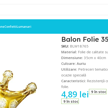
ane
Confetti
Lumanari
, Coroană Aurie
Balon Folie 3
SKU:
BLW18765
Material:
Folie de calitate s
Dimensiune:
35cm x 40cm
Culoare:
Auriu
Utilizare:
Petreceri tematice
ocazie specială
Caracteristici:
Rezistență cr
folie.
4,89
lei
9 în stoc
9 în stoc