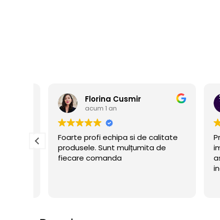
Florina Cusmir
acum 1 an
ate
Foarte profi echipa si de calitate
Prom
produsele. Sunt mulțumita de
impl
fiecare comanda
asig
i
inde
ui
ceru
flate