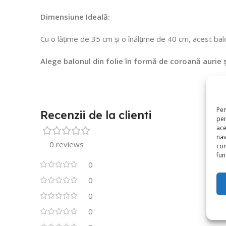
Dimensiune Ideală:
Cu o lățime de 35 cm și o înălțime de 40 cm, acest ba
Alege balonul din folie în formă de coroană aurie
Pen
Recenzii de la clienti
pen
ace
nav
0 reviews
con
func
0
0
0
0