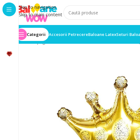
Skip to navigation
Skip to main content
Categorii
Accesorii Petrecere
Baloane Latex
Seturi Balo
Prima pagină
/
Baloane folie
/
Balon Folie 35cm x 40cm