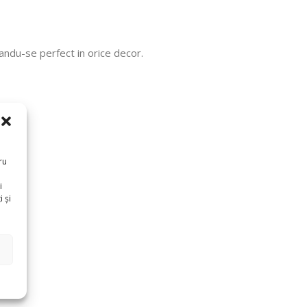
andu-se perfect in orice decor.
ru
i
 și