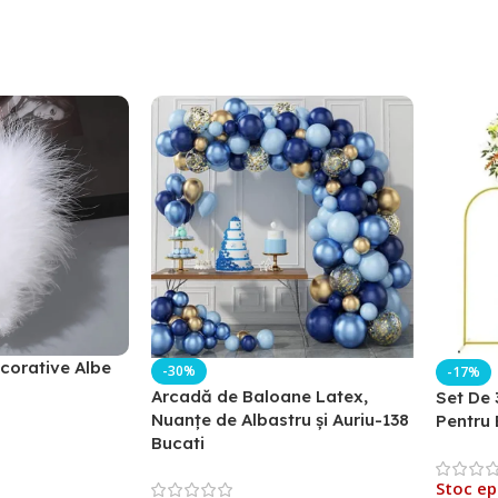
corative Albe
-30%
-17%
Arcadă de Baloane Latex,
Set De 
Nuanțe de Albastru și Auriu-138
Pentru 
Bucati
Stoc ep