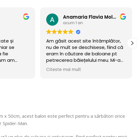
Anamaria Flavia Moldovan
acum 1 an
tate și
Am găsit acest site întâmplător,
hiar se
nu de mult se deschisese, fiind că
 fie
eram în căutare de baloane pt
 cum am
petrecerea băiețelului meu. Mi-am
incercat norocul și a meritat.
Citeste mai mult
Baloanele sunt chiar wow 🏆
.Calitate/preț wow, din luna
octombrie încă rezista! Recomand
cu mare incredere 💯! Mulțumim că
ne faceți copii fericiți, vom reveni
cu siguranță! 🎈
cm x 50cm, acest balon este perfect pentru a sărbători orice
or Spider-Man.
gă un plus de culoare și entuziasm, fiind perfect pentru micii