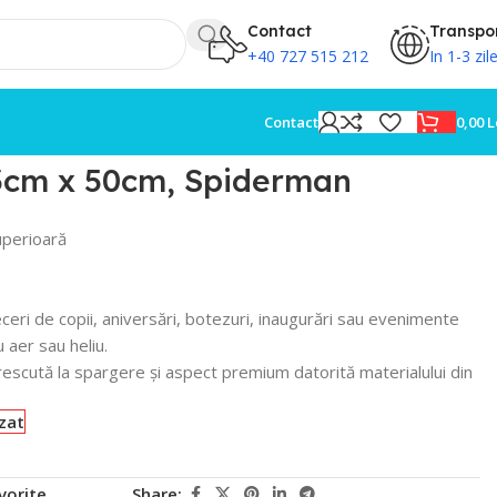
Contact
Transpo
+40 727 515 212
In 1-3 zil
0,00
L
Contact
33cm x 50cm, Spiderman
superioară
eceri de copii, aniversări, botezuri, inaugurări sau evenimente
 aer sau heliu.
rescută la spargere și aspect premium datorită materialului din
zat
vorite
Share: