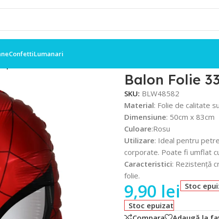
ane
Confetti
Lumanari
, Spiderman
Balon Folie 
SKU:
BLW48582
Material
: Folie de calitate 
Dimensiune
: 50cm x 83cm
Culoare
:Rosu
Utilizare
: Ideal pentru petr
corporate. Poate fi umflat cu
Caracteristici
: Rezistență c
folie.
9,90
lei
Stoc epui
Stoc epuizat
Compara
Adaugă la fa