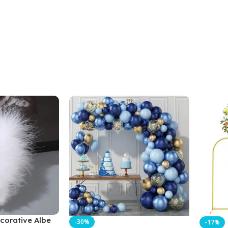
corative Albe
-30%
-17%