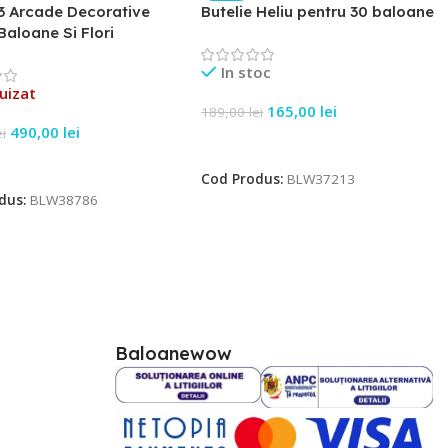
3 Arcade Decorative
Butelie Heliu pentru 30 baloane
Baloane Si Flori
In stoc
uizat
165,00
lei
189,00
lei
490,00
lei
ei
Adaugă În Coș
e Mai Mult
Cod Produs:
BLW37213
dus:
BLW38786
Baloanewow