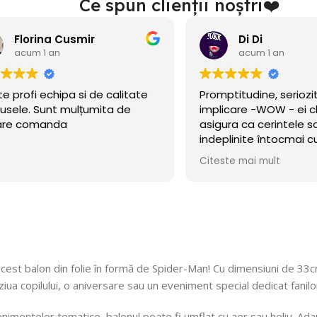
Ce spun clienții noștri❤️
Florina Cusmir
Di Di
acum 1 an
acum 1 an
te profi echipa si de calitate
Promptitudine, seriozi
usele. Sunt mulțumita de
implicare -WOW - ei c
are comanda
asigura ca cerintele sa
indeplinite întocmai
cerut!
Citeste mai mult
 acest balon din folie în formă de Spider-Man! Cu dimensiuni de 33
iua copilului, o aniversare sau un eveniment special dedicat fanil
nimentelor tematice, balonul poate fi umflat cu aer sau heliu. Adau