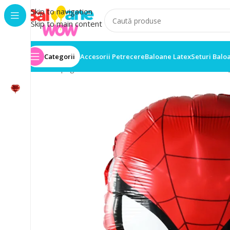
Skip to navigation
Skip to main content
Categorii
Accesorii Petrecere
Baloane Latex
Seturi Balo
Prima pagină
/
Baloane folie
/
Balon Folie 33cm x 50cm