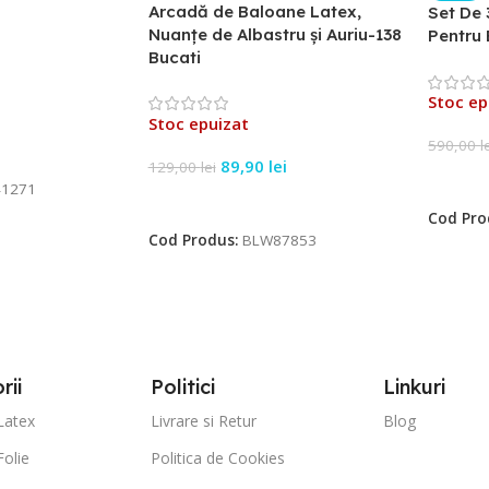
Arcadă de Baloane Latex,
Set De 
Nuanțe de Albastru și Auriu-138
Pentru 
Bucati
Stoc ep
Stoc epuizat
590,00
l
89,90
lei
129,00
lei
Citeșt
1271
Citește Mai Mult
Cod Pro
Cod Produs:
BLW87853
rii
Politici
Linkuri
Latex
Livrare si Retur
Blog
Folie
Politica de Cookies