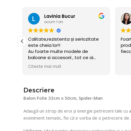
Lavinia Bucur
acum 1 an
e
Calitate,rezistenta și seriozitate
Foar
este cheia lor!!
prod
Au foarte multe modele de
fiec
baloane si accesorii , tot ce ai
nevoie pentru petrecerea celui
Citeste mai mult
mic!! Am și acum baloane umflate
din decembrie!
Recomand!
Descriere
Balon Folie 33cm x 50cm, Spider-Man
Adaugă un strop de eroi și energie petrecerii tale cu
eveniment tematic, fie că e vorba de o petrecere de z
Utilizare:
Ideal pentru decorarea petrecerilor și a eve