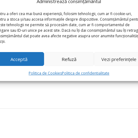
Administrează consimțământul
tru a oferi cea mai bună experiență, folosim tehnologii, cum ar fi cookie-uri,
tru a stoca și/sau accesa informațiile despre dispozitive. Consimțământul pent
ste tehnologii ne permite să procesăm date, cum ar fi comportamentul de
igare sau ID-uri unice pe acest site. Dacă nu îți dai consimțământul sau îți retrag
simțământul dat poate avea afecte negative asupra unor anumite funcționalități
lie 33cm x 50cm, Spiderman”
ții.
*
torii sunt marcate cu
Acceptă
Refuză
Vezi preferințele
Politica de Cookies
Politica de confidentialitate