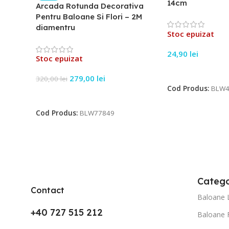
14cm
Arcada Rotunda Decorativa
Pentru Baloane Si Flori – 2M
diamentru
Stoc epuizat
24,90
lei
Stoc epuizat
Citește Mai Mult
279,00
lei
320,00
lei
Cod Produs:
BLW4
Citește Mai Mult
Cod Produs:
BLW77849
Catego
Contact
Baloane 
+40 727 515 212
Baloane 