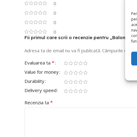
0
0
Pen
pen
0
ace
nav
0
con
Fii primul care scrii o recenzie pentru „Balon Fo
func
Adresa ta de email nu va fi publicată.
Câmpurile obliga
*
Evaluarea ta
Value for money
Durability
Delivery speed
*
Recenzia ta