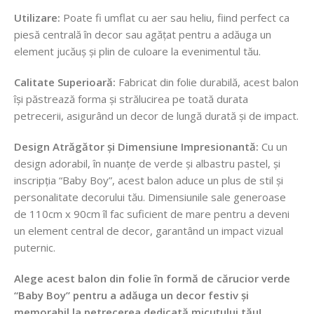
Utilizare:
Poate fi umflat cu aer sau heliu, fiind perfect ca
piesă centrală în decor sau agățat pentru a adăuga un
element jucăuș și plin de culoare la evenimentul tău.
Calitate Superioară:
Fabricat din folie durabilă, acest balon
își păstrează forma și strălucirea pe toată durata
petrecerii, asigurând un decor de lungă durată și de impact.
Design Atrăgător și Dimensiune Impresionantă:
Cu un
design adorabil, în nuanțe de verde și albastru pastel, și
inscripția “Baby Boy”, acest balon aduce un plus de stil și
personalitate decorului tău. Dimensiunile sale generoase
de 110cm x 90cm îl fac suficient de mare pentru a deveni
un element central de decor, garantând un impact vizual
puternic.
Alege acest balon din folie în formă de cărucior verde
“Baby Boy” pentru a adăuga un decor festiv și
memorabil la petrecerea dedicată micuțului tău!