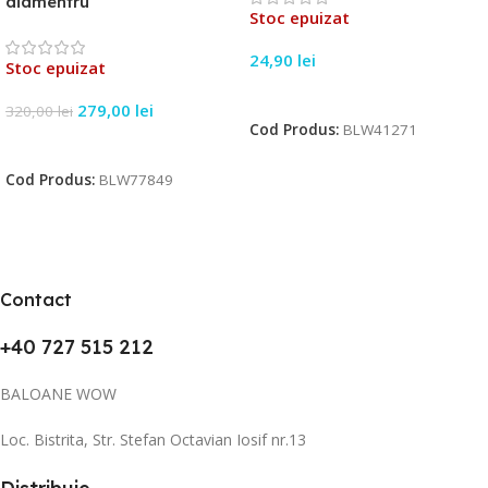
diamentru
Stoc epuizat
24,90
lei
Stoc epuizat
Citește Mai Mult
279,00
lei
320,00
lei
Cod Produs:
BLW41271
Citește Mai Mult
Cod Produs:
BLW77849
Contact
+40 727 515 212
BALOANE WOW
Loc. Bistrita, Str. Stefan Octavian Iosif nr.13