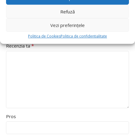
*
Evaluarea ta
Refuză
Value for money
Durability
Vezi preferințele
Delivery speed
Politica de Cookies
Politica de confidentialitate
*
Recenzia ta
Pros