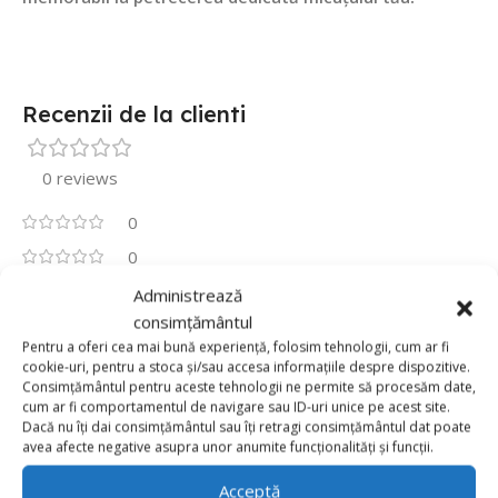
Recenzii de la clienti
0 reviews
0
0
0
Administrează
consimțământul
0
Pentru a oferi cea mai bună experiență, folosim tehnologii, cum ar fi
0
cookie-uri, pentru a stoca și/sau accesa informațiile despre dispozitive.
Fii primul care scrii o recenzie pentru „Balon Folie
Consimțământul pentru aceste tehnologii ne permite să procesăm date,
110cm x 90cm, Cărucior Verde “Baby Boy””
cum ar fi comportamentul de navigare sau ID-uri unice pe acest site.
Dacă nu îți dai consimțământul sau îți retragi consimțământul dat poate
avea afecte negative asupra unor anumite funcționalități și funcții.
Adresa ta de email nu va fi publicată.
Câmpurile obligatorii
*
sunt marcate cu
Acceptă