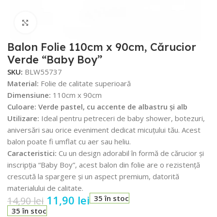
Faceți click pentru a mări
Balon Folie 110cm x 90cm, Cărucior
Verde “Baby Boy”
SKU:
BLW55737
Material:
Folie de calitate superioară
Dimensiune:
110cm x 90cm
Culoare:
Verde pastel, cu accente de albastru și alb
Utilizare:
Ideal pentru petreceri de baby shower, botezuri,
aniversări sau orice eveniment dedicat micuțului tău. Acest
balon poate fi umflat cu aer sau heliu.
Caracteristici:
Cu un design adorabil în formă de cărucior și
inscripția “Baby Boy”, acest balon din folie are o rezistență
crescută la spargere și un aspect premium, datorită
materialului de calitate.
11,90
lei
35 în stoc
14,90
lei
35 în stoc