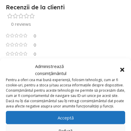
Recenzii de la clienti
0 reviews
0
0
0
0
Administrează
0
consimțământul
Fii primul care scrii o recenzie pentru „Balon Folie
Pentru a oferi cea mai bună experiență, folosim tehnologii, cum ar fi
108cm x 67cm, Fluture Alb”
cookie-uri, pentru a stoca și/sau accesa informațiile despre dispozitive.
Consimțământul pentru aceste tehnologii ne permite să procesăm date,
Adresa ta de email nu va fi publicată.
Câmpurile obligatorii
cum ar fi comportamentul de navigare sau ID-uri unice pe acest site.
Dacă nu îți dai consimțământul sau îți retragi consimțământul dat poate
*
sunt marcate cu
avea afecte negative asupra unor anumite funcționalități și funcții.
*
Evaluarea ta
Acceptă
Value for money
Refuză