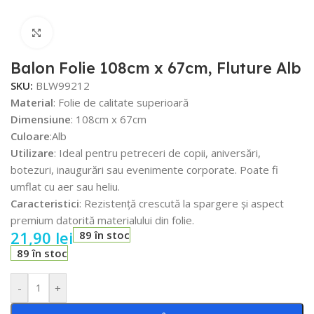
Faceți click pentru a mări
Balon Folie 108cm x 67cm, Fluture Alb
SKU:
BLW99212
Material
: Folie de calitate superioară
Dimensiune
: 108cm x 67cm
Culoare
:Alb
Utilizare
: Ideal pentru petreceri de copii, aniversări,
botezuri, inaugurări sau evenimente corporate. Poate fi
umflat cu aer sau heliu.
Caracteristici
: Rezistență crescută la spargere și aspect
premium datorită materialului din folie.
21,90
lei
89 în stoc
89 în stoc
-
+