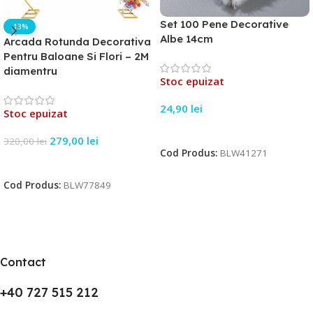
Set 100 Pene Decorative
-13%
Albe 14cm
Arcada Rotunda Decorativa
Pentru Baloane Si Flori – 2M
diamentru
Stoc epuizat
24,90
lei
Stoc epuizat
Citește Mai Mult
279,00
lei
320,00
lei
Cod Produs:
BLW41271
Citește Mai Mult
Cod Produs:
BLW77849
Contact
+40 727 515 212