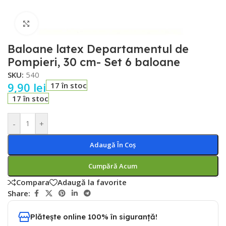
Faceți click pentru a mări
Baloane latex Departamentul de
Pompieri, 30 cm- Set 6 baloane
SKU:
540
9,90
lei
17 în stoc
17 în stoc
-
+
Adaugă În Coș
Cumpără Acum
Compara
Adaugă la favorite
Share:
Plătește online 100% în siguranță!