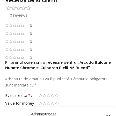
Recenzii de la clienti
0 reviews
0
0
0
0
0
Fii primul care scrii o recenzie pentru „Arcada Baloane
Nuante Chrome si Culoarea Pielii-95 Bucati”
Adresa ta de email nu va fi publicată.
Câmpurile obligatorii
*
sunt marcate cu
*
Evaluarea ta
Value for money
Durability
Administrează