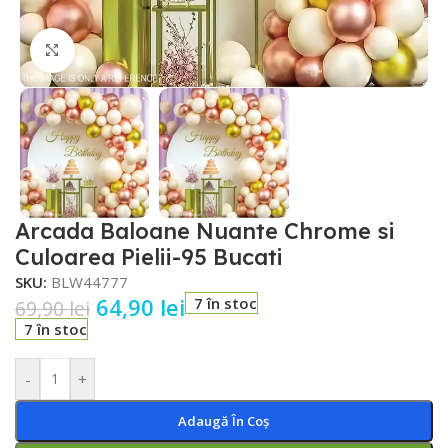
Faceți click pentru a mări
Arcada Baloane Nuante Chrome si
Culoarea Pielii-95 Bucati
SKU:
BLW44777
64,90
lei
7 în stoc
69,90
lei
7 în stoc
-
+
Adaugă În Coș