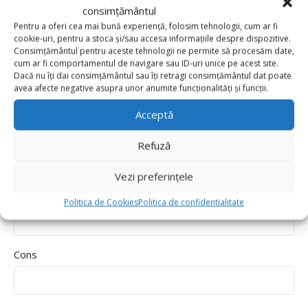
Delivery speed
consimțământul
Pentru a oferi cea mai bună experiență, folosim tehnologii, cum ar fi
*
Recenzia ta
cookie-uri, pentru a stoca și/sau accesa informațiile despre dispozitive.
Consimțământul pentru aceste tehnologii ne permite să procesăm date,
cum ar fi comportamentul de navigare sau ID-uri unice pe acest site.
Dacă nu îți dai consimțământul sau îți retragi consimțământul dat poate
avea afecte negative asupra unor anumite funcționalități și funcții.
Acceptă
Refuză
Vezi preferințele
Pros
Politica de Cookies
Politica de confidentialitate
Cons